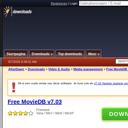
Registreren
|
Login:
Startpagina
Downloads
Top downloads
Meer
8/7/2026 8:48:01 AM
AfterDawn
>
Downloads
>
Video & Audio
>
Media management
>
Free MovieDB 
Dit is een oude versie van deze software. Je kunt ook de
v7.32 (laatste stabiele ver
Free MovieDB v7.03
Freeware
DOW
Vista / Win7 / Win8 / WinXP