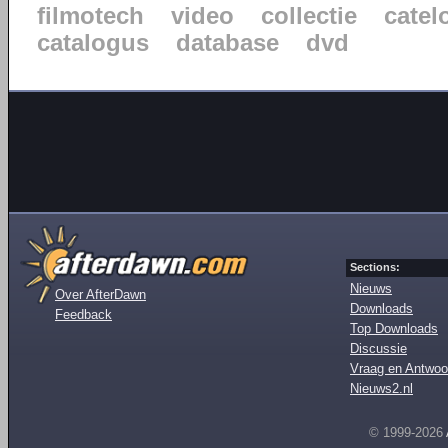
filmotech
video
collectie
catel
catalogus
database
dvd
Sections:
Nieuws
Over AfterDawn
Downloads
Feedback
Top Downloads
Discussie
Vraag en Antwoo
Nieuws2.nl
© 1999-2026