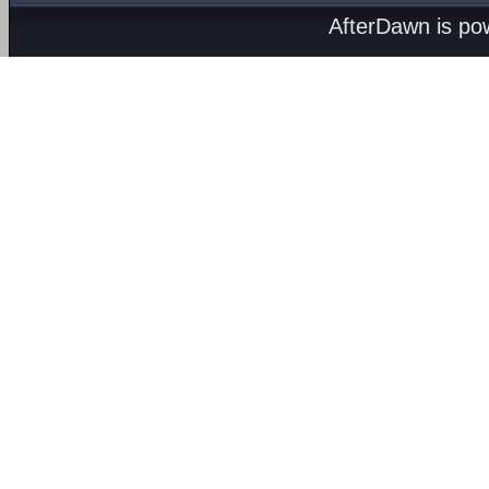
AfterDawn is p