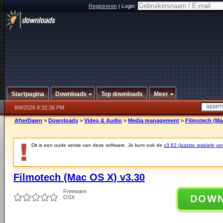
Registreren
|
Login:
Startpagina
Downloads
Top downloads
Meer
8/8/2026 8:32:26 PM
AfterDawn
>
Downloads
>
Video & Audio
>
Media management
>
Filmotech (Ma
Dit is een oude versie van deze software. Je kunt ook de
v3.82 (laatste stabiele ver
Filmotech (Mac OS X) v3.30
Freeware
DOW
OSX