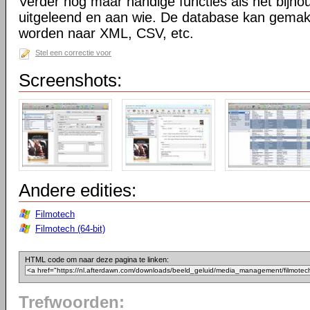
Verder nog maar handige functies als het bijhou
uitgeleend en aan wie. De database kan gemakk
worden naar XML, CSV, etc.
Stel een correctie voor
Screenshots:
Andere edities:
Filmotech
Filmotech (64-bit)
HTML code om naar deze pagina te linken:
Trefwoorden: