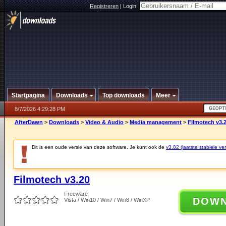
Registreren
|
Login:
Startpagina
Downloads
Top downloads
Meer
8/7/2026 4:29:28 PM
AfterDawn
>
Downloads
>
Video & Audio
>
Media management
>
Filmotech v3.
Dit is een oude versie van deze software. Je kunt ook de
v3.82 (laatste stabiele ver
Filmotech v3.20
Freeware
DOW
Vista / Win10 / Win7 / Win8 / WinXP