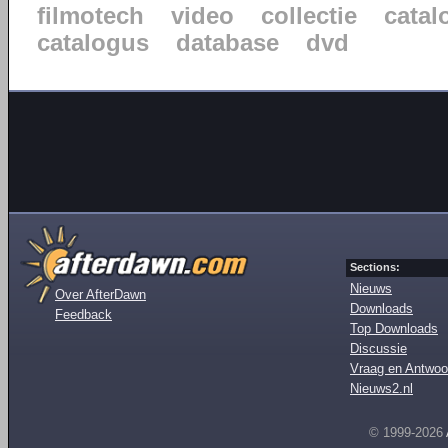
filmotech
video
collectie
catal
catalogus
database
dvd
Sections:
Nieuws
Over AfterDawn
Downloads
Feedback
Top Downloads
Discussie
Vraag en Antwoo
Nieuws2.nl
© 1999-2026