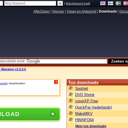
|
Wachtwoord kwijt
AfterDawn
|
Nieuws
|
Vraag en Antwoord
|
Downloads
|
Discu
 Manager v1.0.2.5
Top downloads
X
versie)
downloaden.
Spotnet
DVD Shrink
coverXP Free
QuickPar (nederlands)
NLOAD
MakeMKV
HWiNFO64
Meer top downloads