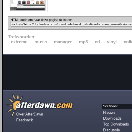
HTML code om naar deze pagina te linken:
Trefwoorden:
extreme
music
manager
mp3
cd
vinyl
coll
Sections:
Nieuws
Over AfterDawn
Downloads
Feedback
Top Downloads
Discussie