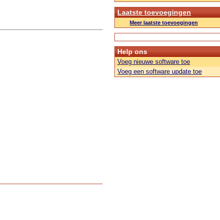
Laatste toevoegingen
Meer laatste toevoegingen
Help ons
Voeg nieuwe software toe
Voeg een software update toe