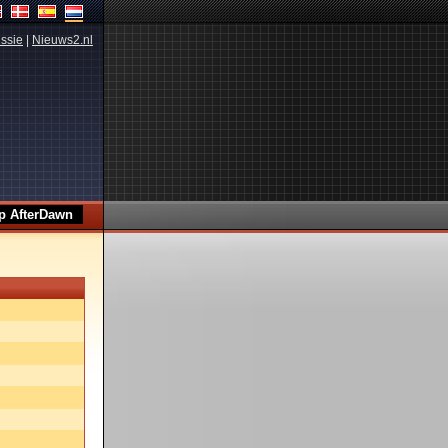
ssie
|
Nieuws2.nl