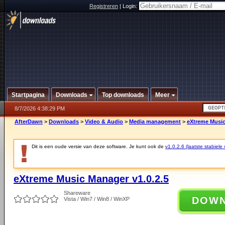
Registreren
|
Login:
Startpagina
Downloads
Top downloads
Meer
8/7/2026 4:38:29 PM
AfterDawn
>
Downloads
>
Video & Audio
>
Media management
>
eXtreme Music
Dit is een oude versie van deze software. Je kunt ook de
v1.0.2.6 (laatste stabiele 
eXtreme Music Manager v1.0.2.5
Shareware
DOW
Vista / Win7 / Win8 / WinXP