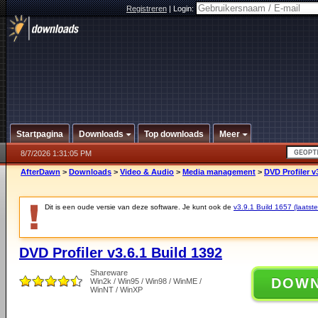
Registreren
|
Login:
Startpagina
Downloads
Top downloads
Meer
8/7/2026 1:31:05 PM
AfterDawn
>
Downloads
>
Video & Audio
>
Media management
>
DVD Profiler v
Dit is een oude versie van deze software. Je kunt ook de
v3.9.1 Build 1657 (laatste
DVD Profiler v3.6.1 Build 1392
Shareware
DOW
Win2k / Win95 / Win98 / WinME /
WinNT / WinXP