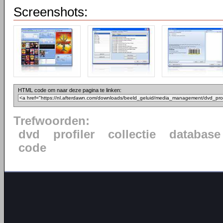
Screenshots:
HTML code om naar deze pagina te linken:
Trefwoorden:
dvd
profiler
collectie
database
code