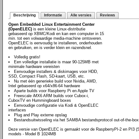
Beschrijving
Informatie
Alle versies
Reviews
Open Embedded Linux Entertainment Center
(OpenELEC)
is een kleine Linux-distributie
gebaseerd op XBMC/Kodi en kan een computer in 15
min. tot een volwaardige media-machine omtoveren.
OpenELEC is eenvoudig te installeren, onderhouden
en gebruiken, en is verder klein en razendsnel.
Volledig gratis!
Een volledige installatie is maar 90-125MB met
minimale hardware vereisten
Eenvoudige installers & diskimages voor HDD,
SSD, Compact Flash, SD-kaart, USB, etc.
Nu met één generieke build voor Nvidia, AMD,
Intel gebaseerd op x64/x86-64 hardware
Aparte builds voor Raspberry Pi en Apple TV
Freescale iMX6 ARM builds voor Cubox-i,
CuboxTV en Hummingboard boxes
Eenvoudige configuratie via Kodi & OpenELEC
interfaces
Plug and Play externe opslag
Bestandsuitwisseling via het SAMBA bestandsprotocol out-of-the-box
Deze versie van OpenELEC is gemaakt voor de RaspberryPI-2 en PI3 (
models - Model B 1024MB