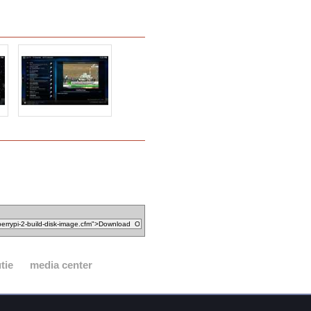
tie
media center