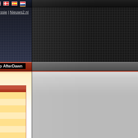
ssie
|
Nieuws2.nl