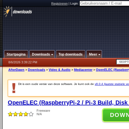
Registreren
|
Login:
Startpagina
Downloads
Top downloads
Meer
8/6/2026 3:39:22 PM
AfterDawn
>
Downloads
>
Video & Audio
>
Mediacenter
>
OpenELEC (RaspberryPi
Dit is een oude versie van deze software. Je kunt ook de
v8.0.4 (laatste stabiele ve
OpenELEC (RaspberryPi-2 / Pi-3 Build, Disk
Freeware
DOW
N/A