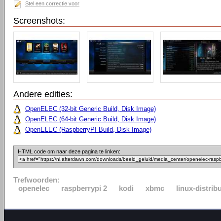
Stel een correctie voor
Screenshots:
Andere edities:
OpenELEC (32-bit Generic Build, Disk Image)
OpenELEC (64-bit Generic Build, Disk Image)
OpenELEC (RaspberryPI Build, Disk Image)
HTML code om naar deze pagina te linken:
Trefwoorden:
openelec
raspberrypi 2
kodi
xbmc
linux-distribu