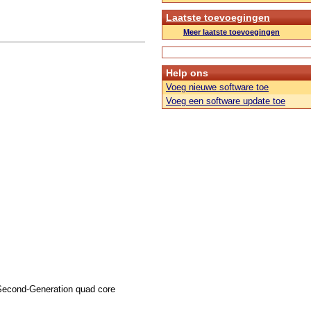
Laatste toevoegingen
Meer laatste toevoegingen
Help ons
Voeg nieuwe software toe
Voeg een software update toe
Second-Generation quad core