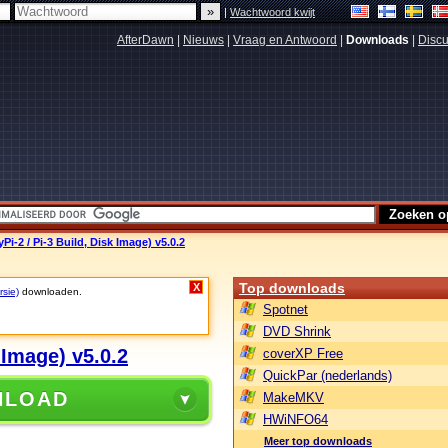
|
Wachtwoord kwijt
AfterDawn
|
Nieuws
|
Vraag en Antwoord
|
Downloads
|
Discu
-2 / Pi-3 Build, Disk Image) v5.0.2
Top downloads
X
rsie)
downloaden.
Spotnet
DVD Shrink
 Image) v5.0.2
coverXP Free
QuickPar (nederlands)
NLOAD
MakeMKV
HWiNFO64
Meer top downloads