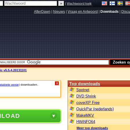
|
Wachtwoord kwijt
AfterDawn
|
Nieuws
|
Vraag en Antwoord
|
Downloads
|
Discu
ic v5.5.4.20131101
Top downloads
X
tabiele versie)
downloaden.
Spotnet
DVD Shrink
coverXP Free
QuickPar (nederlands)
NLOAD
MakeMKV
HWiNFO64
Meer top downloads