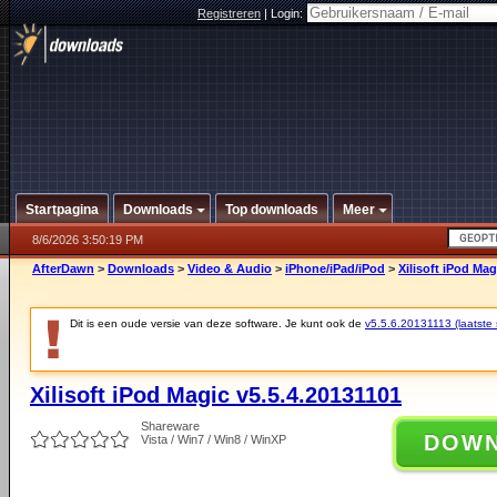
Registreren
|
Login:
Startpagina
Downloads
Top downloads
Meer
8/6/2026 3:50:19 PM
AfterDawn
>
Downloads
>
Video & Audio
>
iPhone/iPad/iPod
>
Xilisoft iPod Mag
Dit is een oude versie van deze software. Je kunt ook de
v5.5.6.20131113 (laatste s
Xilisoft iPod Magic v5.5.4.20131101
Shareware
DOW
Vista / Win7 / Win8 / WinXP