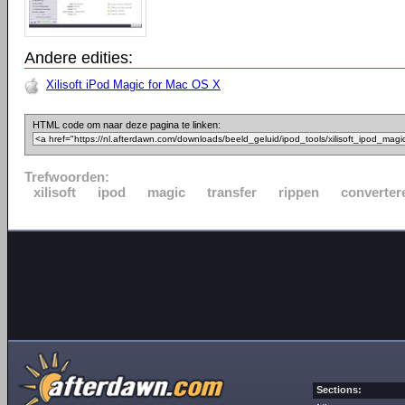
Andere edities:
Xilisoft iPod Magic for Mac OS X
HTML code om naar deze pagina te linken:
Trefwoorden:
xilisoft
ipod
magic
transfer
rippen
converter
Sections: