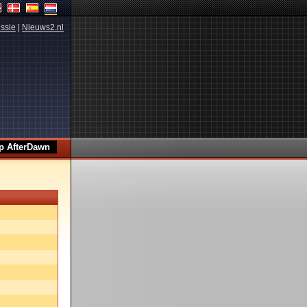
ssie
|
Nieuws2.nl