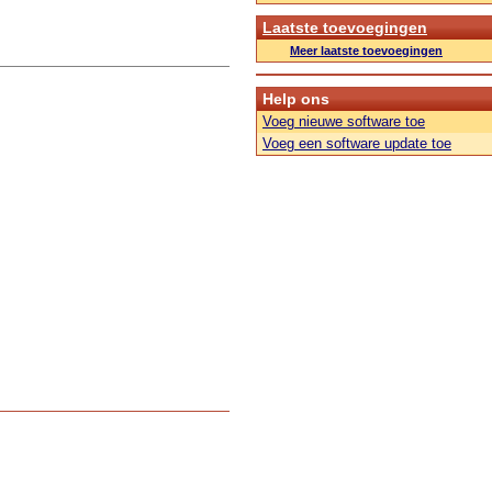
Laatste toevoegingen
Meer laatste toevoegingen
Help ons
Voeg nieuwe software toe
Voeg een software update toe