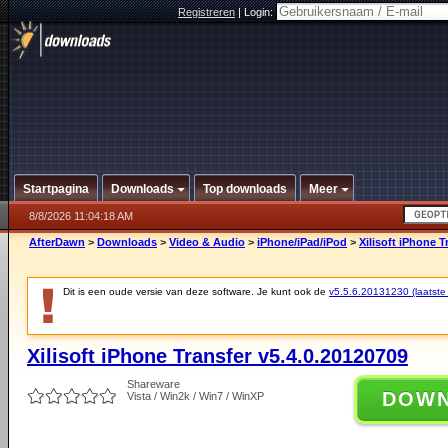
Registreren
|
Login:
Startpagina
Downloads
Top downloads
Meer
8/8/2026 11:04:18 AM
AfterDawn
>
Downloads
>
Video & Audio
>
iPhone/iPad/iPod
>
Xilisoft iPhone T
Dit is een oude versie van deze software. Je kunt ook de
v5.5.6.20131230 (laatste 
Xilisoft iPhone Transfer v5.4.0.20120709
Shareware
DOW
Vista / Win2k / Win7 / WinXP