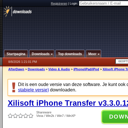
Registreren
|
Login:
Startpagina
Downloads
Top downloads
Meer
8/8/2026 1:21:01 PM
AfterDawn
>
Downloads
>
Video & Audio
>
iPhone/iPad/iPod
>
Xilisoft iPhone T
Dit is een oude versie van deze software. Je kunt ook
stabiele versie)
downloaden.
Xilisoft iPhone Transfer v3.3.0.
Shareware
DOW
Vista / Win2k / Win7 / WinXP