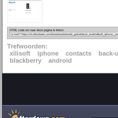
HTML code om naar deze pagina te linken:
Trefwoorden:
xilisoft
iphone
contacts
back-
blackberry
android