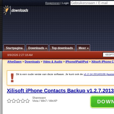
Registreren
|
Login:
Startpagina
Downloads
Top downloads
Meer
8/9/2026 2:27:18 AM
AfterDawn
>
Downloads
>
Video & Audio
>
iPhone/iPad/iPod
>
Xilisoft iPhone 
Dit is een oude versie van deze software. Je kunt ook de
v1.2.14.20140106 (laatste
Xilisoft iPhone Contacts Backup v1.2.7.201
Shareware
DOW
Vista / Win7 / WinXP