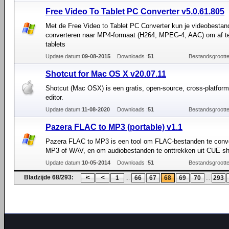
Free Video To Tablet PC Converter v5.0.61.805
Met de Free Video to Tablet PC Converter kun je videobestan
converteren naar MP4-formaat (H264, MPEG-4, AAC) om af t
tablets
Update datum:
09-08-2015
Downloads :
51
Bestandsgrootte
Shotcut for Mac OS X v20.07.11
Shotcut (Mac OSX) is een gratis, open-source, cross-platform
editor.
Update datum:
11-08-2020
Downloads :
51
Bestandsgrootte
Pazera FLAC to MP3 (portable) v1.1
Pazera FLAC to MP3 is een tool om FLAC-bestanden te conve
MP3 of WAV, en om audiobestanden te onttrekken uit CUE sh
Update datum:
10-05-2014
Downloads :
51
Bestandsgrootte
Bladzijde 68/293:
...
...
1
66
67
68
69
70
293