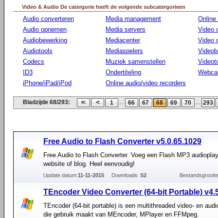
Video & Audio De catergorie heeft de volgende subcatergorieen
Audio converteren
Media management
Online
Audio opnemen
Media servers
Video 
Audiobewerking
Mediacenter
Video
Audiotools
Mediaspelers
Videob
Codecs
Muziek samenstellen
Videot
ID3
Ondertiteling
Webca
iPhone/iPad/iPod
Online audio/video recorders
Bladzijde 68/293:
...
...
1
66
67
68
69
70
293
Free Audio to Flash Converter v5.0.65.1029
Free Audio to Flash Converter. Voeg een Flash MP3 audioplay
website of blog. Heel eenvoudig!
Update datum:
11-11-2015
Downloads :
52
Bestandsgrootte
TEncoder Video Converter (64-bit Portable) v4.
TEncoder (64-bit portable) is een multithreaded video- en aud
die gebruik maakt van MEncoder, MPlayer en FFMpeg.