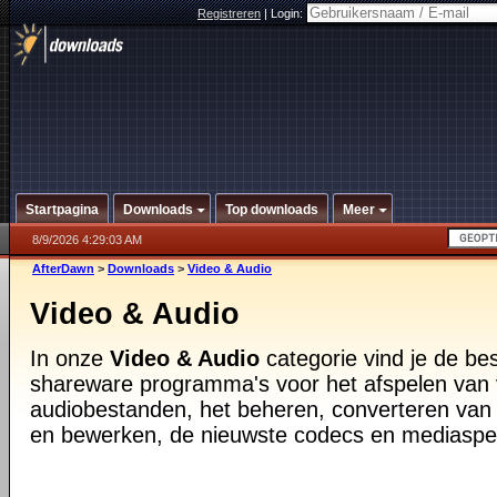
Registreren
|
Login:
Startpagina
Downloads
Top downloads
Meer
8/9/2026 4:29:03 AM
AfterDawn
>
Downloads
>
Video & Audio
Video & Audio
In onze
Video & Audio
categorie vind je de be
shareware programma's voor het afspelen van 
audiobestanden, het beheren, converteren van
en bewerken, de nieuwste codecs en mediaspe