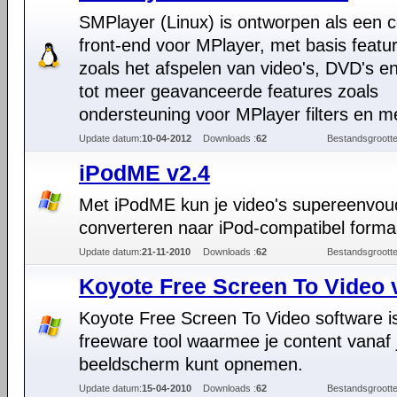
SMPlayer (Linux) is ontworpen als een 
front-end voor MPlayer, met basis featu
zoals het afspelen van video's, DVD's e
tot meer geavanceerde features zoals
ondersteuning voor MPlayer filters en m
Update datum:
10-04-2012
Downloads :
62
Bestandsgrootte
iPodME v2.4
Met iPodME kun je video's supereenvou
converteren naar iPod-compatibel forma
Update datum:
21-11-2010
Downloads :
62
Bestandsgrootte
Koyote Free Screen To Video 
Koyote Free Screen To Video software i
freeware tool waarmee je content vanaf 
beeldscherm kunt opnemen.
Update datum:
15-04-2010
Downloads :
62
Bestandsgrootte