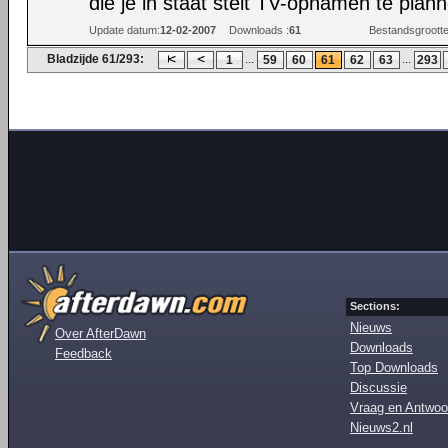
die je in staat stelt TV-opnamen te plan
Update datum:
12-02-2007
Downloads :
61
Bestandsgrootte
Bladzijde 61/293:
...
...
1
59
60
61
62
63
293
Sections:
Nieuws
Over AfterDawn
Downloads
Feedback
Top Downloads
Discussie
Vraag en Antwoo
Nieuws2.nl