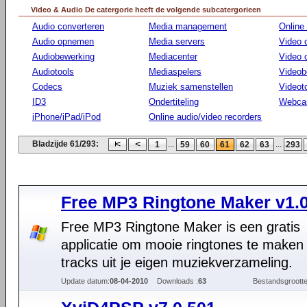
Video & Audio De catergorie heeft de volgende subcatergorieen
Audio converteren
Media management
Online
Audio opnemen
Media servers
Video 
Audiobewerking
Mediacenter
Video
Audiotools
Mediaspelers
Videob
Codecs
Muziek samenstellen
Videot
ID3
Ondertiteling
Webca
iPhone/iPad/iPod
Online audio/video recorders
Bladzijde 61/293:
...
...
1
59
60
61
62
63
293
Free MP3 Ringtone Maker v1.
Free MP3 Ringtone Maker is een gratis
applicatie om mooie ringtones te maken
tracks uit je eigen muziekverzameling.
Update datum:
08-04-2010
Downloads :
63
Bestandsgrootte