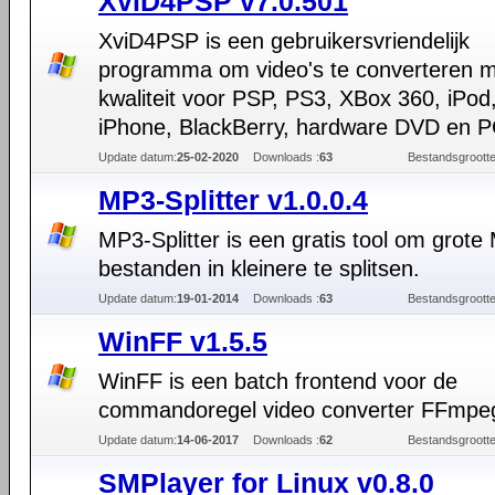
XviD4PSP v7.0.501
XviD4PSP is een gebruikersvriendelijk
programma om video's te converteren 
kwaliteit voor PSP, PS3, XBox 360, iPod
iPhone, BlackBerry, hardware DVD en P
Update datum:
25-02-2020
Downloads :
63
Bestandsgrootte
MP3-Splitter v1.0.0.4
MP3-Splitter is een gratis tool om grote
bestanden in kleinere te splitsen.
Update datum:
19-01-2014
Downloads :
63
Bestandsgrootte
WinFF v1.5.5
WinFF is een batch frontend voor de
commandoregel video converter FFmpe
Update datum:
14-06-2017
Downloads :
62
Bestandsgrootte
SMPlayer for Linux v0.8.0