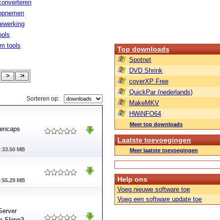
converteren
 opnemen
ewerking
ools
m tools
Top downloads
Spotnet
DVD Shrink
coverXP Free
QuickPar (nederlands)
Sorteren op:
MakeMKV
HWiNFO64
Meer top downloads
eencaps
Laatste toevoegingen
:
33.50 MB
Meer laatste toevoegingen
Help ons
:
55.29 MB
Voeg nieuwe software toe
Voeg een software update toe
Server
en Slimp3