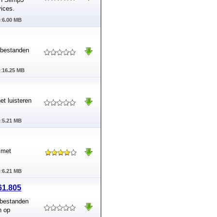
vices.
:
6.00 MB
obestanden
:
16.25 MB
t luisteren
:
5.21 MB
 met
:
6.21 MB
61.805
obestanden
n op