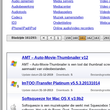
Audio opnemen
Media servers
Video 
Audiobewerking
Mediacenter
Video
Audiotools
Mediaspelers
Videob
Codecs
Muziek samenstellen
Videot
ID3
Ondertiteling
Webca
iPhone/iPad/iPod
Online audio/video recorders
Bladzijde 161/293:
...
...
1
159
160
161
162
163
293
AMT – Auto-Movie-Thumbnailer v12
AMT – Auto-Movie-Thumbnailer is een tool dat thumbnail scr
aanmaakt van videobestanden.
Update datum:
21-12-2019
Downloads :
5
Bestandsgrootte
ImTOO iTransfer Platinum v5.5.3.20131014
Update datum:
31-10-2013
Downloads :
5
Bestandsgrootte
Softsqueeze for Mac OS X v3.9b2
Softsqueeze is een muziekspeler die werkt met Squeezebox 
software. Het vult de Boom, Duet, Transporter, Squeezebox 