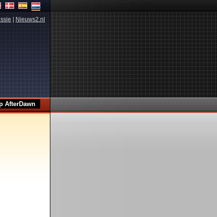
ssie
|
Nieuws2.nl