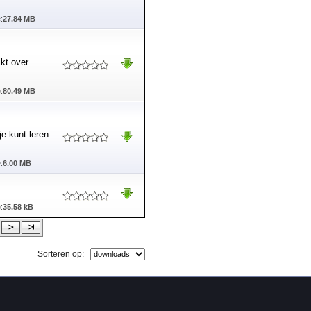
:
27.84 MB
kt over
:
80.49 MB
e kunt leren
:
6.00 MB
:
35.58 kB
Sorteren op: