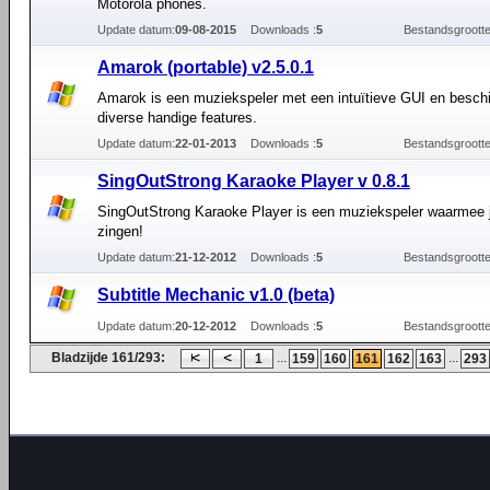
Motorola phones.
Update datum:
09-08-2015
Downloads :
5
Bestandsgrootte
Amarok (portable) v2.5.0.1
Amarok is een muziekspeler met een intuïtieve GUI en beschi
diverse handige features.
Update datum:
22-01-2013
Downloads :
5
Bestandsgrootte
SingOutStrong Karaoke Player v 0.8.1
SingOutStrong Karaoke Player is een muziekspeler waarmee j
zingen!
Update datum:
21-12-2012
Downloads :
5
Bestandsgrootte
Subtitle Mechanic v1.0 (beta)
Update datum:
20-12-2012
Downloads :
5
Bestandsgrootte
Bladzijde 161/293:
...
...
1
159
160
161
162
163
293