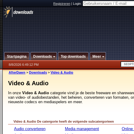
Registreren
|
Login:
Startpagina
Downloads
Top downloads
Meer
8/8/2026 6:49:12 PM
AfterDawn
>
Downloads
>
Video & Audio
Video & Audio
In onze
Video & Audio
categorie vind je de beste freeware en sharewar
van video- of audiobestanden, het beheren, converteren van formaten, o
nieuwste codecs en mediaspelers en meer.
Video & Audio De catergorie heeft de volgende subcatergorieen
Audio converteren
Media management
Online