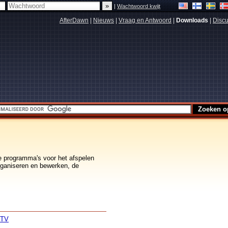
|
Wachtwoord kwijt
AfterDawn
|
Nieuws
|
Vraag en Antwoord
|
Downloads
|
Discu
e programma's voor het afspelen
rganiseren en bewerken, de
 TV