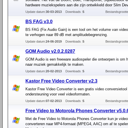
hardware muziekspelers aan die zijn ontwikkeld door Slim De
Update datum:
30-03-2013
Downloads :
5
Bestandsgrootte
BS FAG v3.0
BS FAG (Fix Audio Gain) is een tool om het volume van vide
te verhogen naar 89 dB met amplitudebegrenzing.
Update datum:
24-06-2019
Downloads :
5
Bestandsgrootte
GOM Audio v2.0.2.0287
GOM Audio is een freeware audiospeler die ontworpen is om he
naar muziek gemakkelijk te maken.
Update datum:
20-02-2013
Downloads :
5
Bestandsgrootte
Kastor Free Video Converter v2.3
Kastor Free Video Converter is een gratis video conversietool
ondersteuning voor veel videoformaten.
Update datum:
07-02-2013
Downloads :
5
Bestandsgrootte
Free Video to Motorola Phones Converter v5.0.
Met de Free Video to Motorola Phones Converter kun je vide
converteren naar MP4-formaat (MPEG4, AAC) om af te spele