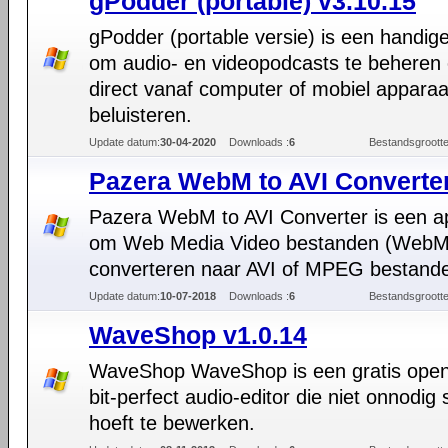
gPodder (portable) v3.10.15
gPodder (portable versie) is een handige
om audio- en videopodcasts te beheren
direct vanaf computer of mobiel apparaa
beluisteren.
Update datum:
30-04-2020
Downloads :
6
Bestandsgrootte
Pazera WebM to AVI Converter
Pazera WebM to AVI Converter is een ap
om Web Media Video bestanden (WebM
converteren naar AVI of MPEG bestand
Update datum:
10-07-2018
Downloads :
6
Bestandsgrootte
WaveShop v1.0.14
WaveShop WaveShop is een gratis ope
bit-perfect audio-editor die niet onnodig
hoeft te bewerken.