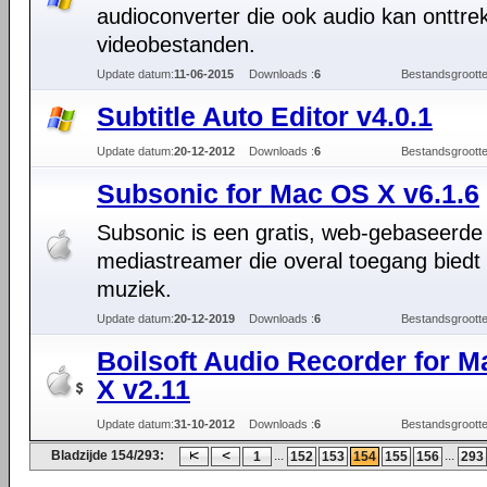
audioconverter die ook audio kan onttrek
videobestanden.
Update datum:
11-06-2015
Downloads :
6
Bestandsgrootte
Subtitle Auto Editor v4.0.1
Update datum:
20-12-2012
Downloads :
6
Bestandsgrootte
Subsonic for Mac OS X v6.1.6
Subsonic is een gratis, web-gebaseerde
mediastreamer die overal toegang biedt t
muziek.
Update datum:
20-12-2019
Downloads :
6
Bestandsgrootte
Boilsoft Audio Recorder for 
X v2.11
Update datum:
31-10-2012
Downloads :
6
Bestandsgrootte
Bladzijde 154/293:
...
...
1
152
153
154
155
156
293