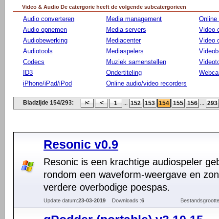
Video & Audio De catergorie heeft de volgende subcatergorieen
Audio converteren
Media management
Online
Audio opnemen
Media servers
Video 
Audiobewerking
Mediacenter
Video
Audiotools
Mediaspelers
Videob
Codecs
Muziek samenstellen
Videot
ID3
Ondertiteling
Webca
iPhone/iPad/iPod
Online audio/video recorders
Bladzijde 154/293:
...
...
1
152
153
154
155
156
293
Resonic v0.9
Resonic is een krachtige audiospeler g
rondom een waveform-weergave en zon
verdere overbodige poespas.
Update datum:
23-03-2019
Downloads :
6
Bestandsgrootte