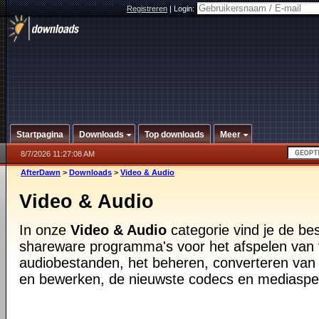
Registreren
|
Login:
Startpagina
Downloads
Top downloads
Meer
8/7/2026 11:27:08 AM
AfterDawn
>
Downloads
>
Video & Audio
Video & Audio
In onze
Video & Audio
categorie vind je de be
shareware programma's voor het afspelen van 
audiobestanden, het beheren, converteren van
en bewerken, de nieuwste codecs en mediaspe