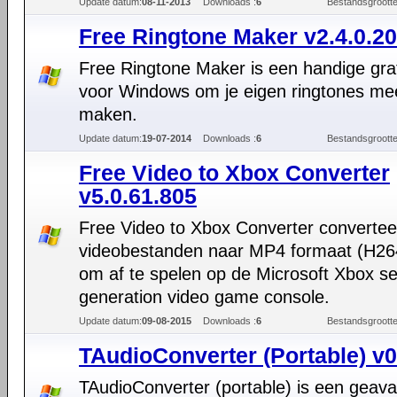
Update datum:
08-11-2013
Downloads :
6
Bestandsgrootte
Free Ringtone Maker v2.4.0.2
Free Ringtone Maker is een handige grat
voor Windows om je eigen ringtones me
maken.
Update datum:
19-07-2014
Downloads :
6
Bestandsgrootte
Free Video to Xbox Converter
v5.0.61.805
Free Video to Xbox Converter convertee
videobestanden naar MP4 formaat (H26
om af te spelen op de Microsoft Xbox s
generation video game console.
Update datum:
09-08-2015
Downloads :
6
Bestandsgrootte
TAudioConverter (Portable) v0
TAudioConverter (portable) is een geav