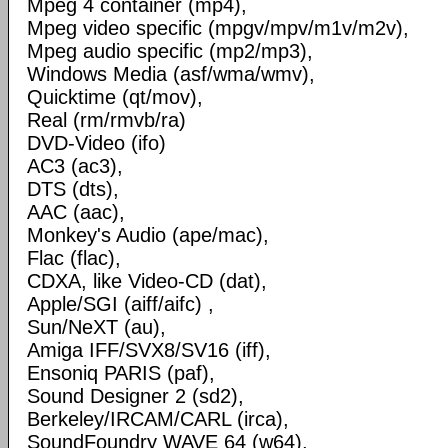
Mpeg 4 container (mp4),
Mpeg video specific (mpgv/mpv/m1v/m2v),
Mpeg audio specific (mp2/mp3),
Windows Media (asf/wma/wmv),
Quicktime (qt/mov),
Real (rm/rmvb/ra)
DVD-Video (ifo)
AC3 (ac3),
DTS (dts),
AAC (aac),
Monkey's Audio (ape/mac),
Flac (flac),
CDXA, like Video-CD (dat),
Apple/SGI (aiff/aifc) ,
Sun/NeXT (au),
Amiga IFF/SVX8/SV16 (iff),
Ensoniq PARIS (paf),
Sound Designer 2 (sd2),
Berkeley/IRCAM/CARL (irca),
SoundFoundry WAVE 64 (w64),