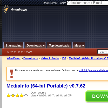
Registreren
|
Login:
Startpagina
Downloads
Top downloads
Meer
8/7/2026 11:20:32 AM
AfterDawn
>
Downloads
>
Video & Audio
>
ID3
>
MediaInfo (64-bit Portable) v0.
Dit is een oude versie van deze software. Je kunt ook de
v19.09 (laatste stabiele ve
MediaInfo (64-bit Portable) v0.7.62
Open source
DOW
Vista / Win10 / Win7 / Win8 / WinXP