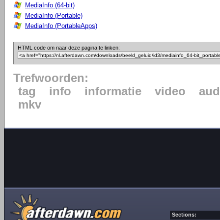
MediaInfo (64-bit)
MediaInfo (Portable)
MediaInfo (PortableApps)
HTML code om naar deze pagina te linken:
Trefwoorden:
tag
info
informatie
video
aud
mkv
Sections: