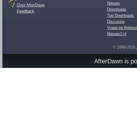
Nieuws
Over AfterDawn
Downloads
Feedback
Top Downloads
Discussie
Vraag en Antwoo
Nieuws2.nl
© 1999-2026
AfterDawn is p