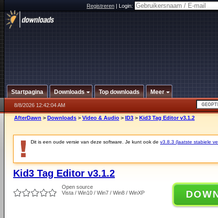
Registreren
|
Login:
Startpagina
Downloads
Top downloads
Meer
8/8/2026 12:42:04 AM
AfterDawn
>
Downloads
>
Video & Audio
>
ID3
>
Kid3 Tag Editor v3.1.2
Dit is een oude versie van deze software. Je kunt ook de
v3.8.3 (laatste stabiele ve
Kid3 Tag Editor v3.1.2
Open source
DOW
Vista / Win10 / Win7 / Win8 / WinXP