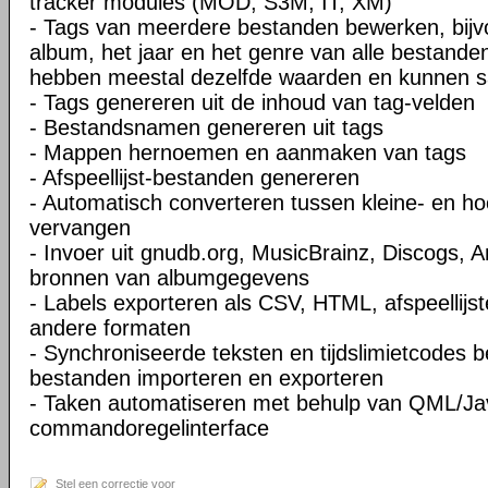
tracker modules (MOD, S3M, IT, XM)
- Tags van meerdere bestanden bewerken, bijvo
album, het jaar en het genre van alle bestand
hebben meestal dezelfde waarden en kunnen s
- Tags genereren uit de inhoud van tag-velden
- Bestandsnamen genereren uit tags
- Mappen hernoemen en aanmaken van tags
- Afspeellijst-bestanden genereren
- Automatisch converteren tussen kleine- en hoo
vervangen
- Invoer uit gnudb.org, MusicBrainz, Discogs,
bronnen van albumgegevens
- Labels exporteren als CSV, HTML, afspeellijs
andere formaten
- Synchroniseerde teksten en tijdslimietcodes
bestanden importeren en exporteren
- Taken automatiseren met behulp van QML/Jav
commandoregelinterface
Stel een correctie voor