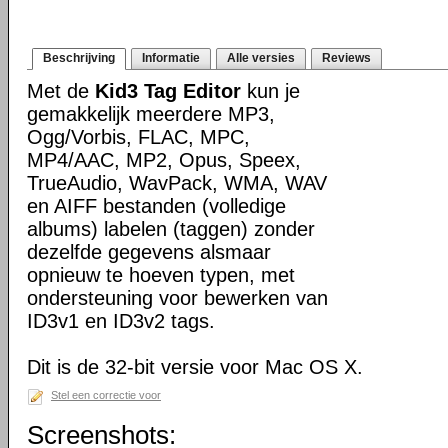
Beschrijving
Informatie
Alle versies
Reviews
Met de
Kid3 Tag Editor
kun je
gemakkelijk meerdere MP3,
Ogg/Vorbis, FLAC, MPC,
MP4/AAC, MP2, Opus, Speex,
TrueAudio, WavPack, WMA, WAV
en AIFF bestanden (volledige
albums) labelen (taggen) zonder
dezelfde gegevens alsmaar
opnieuw te hoeven typen, met
ondersteuning voor bewerken van
ID3v1 en ID3v2 tags.
Dit is de 32-bit versie voor Mac OS X.
Stel een correctie voor
Screenshots: