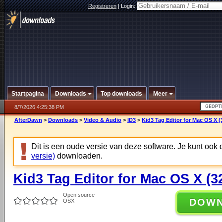
Registreren
|
Login:
Startpagina
Downloads
Top downloads
Meer
8/7/2026 4:25:38 PM
AfterDawn
>
Downloads
>
Video & Audio
>
ID3
>
Kid3 Tag Editor for Mac OS X (3
Dit is een oude versie van deze software. Je kunt ook
versie)
downloaden.
Kid3 Tag Editor for Mac OS X (32
Open source
DOW
OSX