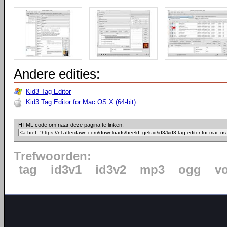
Andere edities:
Kid3 Tag Editor
Kid3 Tag Editor for Mac OS X (64-bit)
HTML code om naar deze pagina te linken:
Trefwoorden:
tag
id3v1
id3v2
mp3
ogg
vo