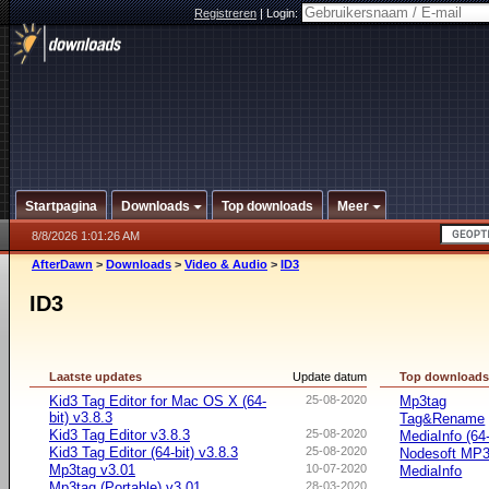
Registreren
|
Login:
Startpagina
Downloads
Top downloads
Meer
8/8/2026 1:01:26 AM
AfterDawn
>
Downloads
>
Video & Audio
>
ID3
ID3
Laatste updates
Update datum
Top download
Kid3 Tag Editor for Mac OS X (64-
25-08-2020
Mp3tag
bit) v3.8.3
Tag&Rename
Kid3 Tag Editor v3.8.3
25-08-2020
MediaInfo (64-
Kid3 Tag Editor (64-bit) v3.8.3
25-08-2020
Nodesoft MP
Mp3tag v3.01
10-07-2020
MediaInfo
Mp3tag (Portable) v3.01
28-03-2020