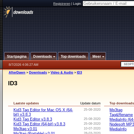
Registreren
|
Login:
Startpagina
Downloads
Top downloads
Meer
8/7/2026 4:06:27 AM
AfterDawn
>
Downloads
>
Video & Audio
>
ID3
ID3
Laatste updates
Update datum
Top download
Kid3 Tag Editor for Mac OS X (64-
25-08-2020
Mp3tag
bit) v3.8.3
Tag&Rename
Kid3 Tag Editor v3.8.3
25-08-2020
MediaInfo (64-
Kid3 Tag Editor (64-bit) v3.8.3
25-08-2020
Nodesoft MP
Mp3tag v3.01
10-07-2020
MediaInfo
Mp3tag (Portable) v3.01
28-03-2020