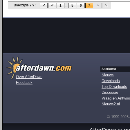
Bladzijde 7/7:
...
1
5
6
7
Sections:
Nieuws
Over AfterDawn
Downloads
Feedback
Top Downloads
Discussie
Vraag en Antwoo
Nieuws2.nl
© 1999-2026
AfterDawn is p