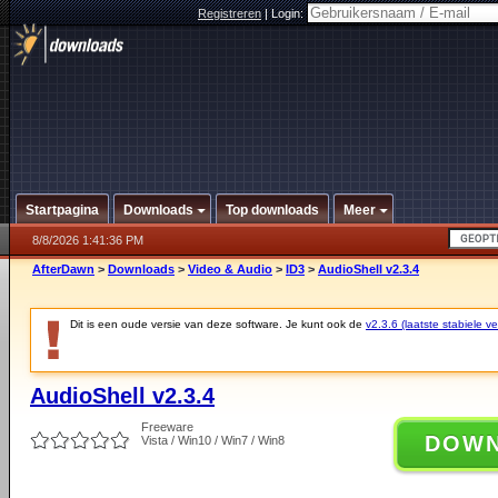
Registreren
|
Login:
Startpagina
Downloads
Top downloads
Meer
8/8/2026 1:41:36 PM
AfterDawn
>
Downloads
>
Video & Audio
>
ID3
>
AudioShell v2.3.4
Dit is een oude versie van deze software. Je kunt ook de
v2.3.6 (laatste stabiele ve
AudioShell v2.3.4
Freeware
DOW
Vista / Win10 / Win7 / Win8