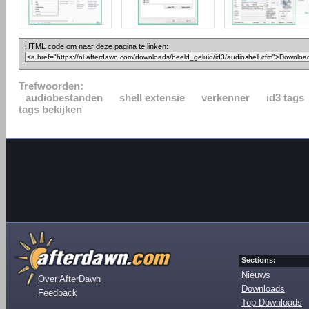
HTML code om naar deze pagina te linken:
Trefwoorden:
audiobestanden
shell extensie
verkenner
id3 tags
tags bekijken
Sections:
Nieuws
Over AfterDawn
Downloads
Feedback
Top Downloads