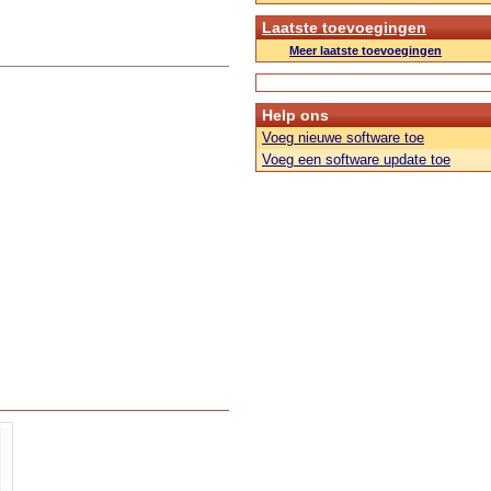
Laatste toevoegingen
Meer laatste toevoegingen
Help ons
Voeg nieuwe software toe
Voeg een software update toe