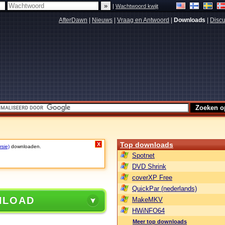
|
Wachtwoord kwijt
AfterDawn
|
Nieuws
|
Vraag en Antwoord
|
Downloads
|
Discu
Top downloads
X
rsie)
downloaden.
Spotnet
DVD Shrink
coverXP Free
QuickPar (nederlands)
NLOAD
MakeMKV
HWiNFO64
Meer top downloads