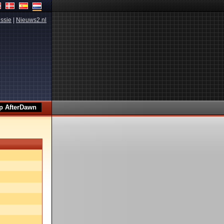
ssie
|
Nieuws2.nl