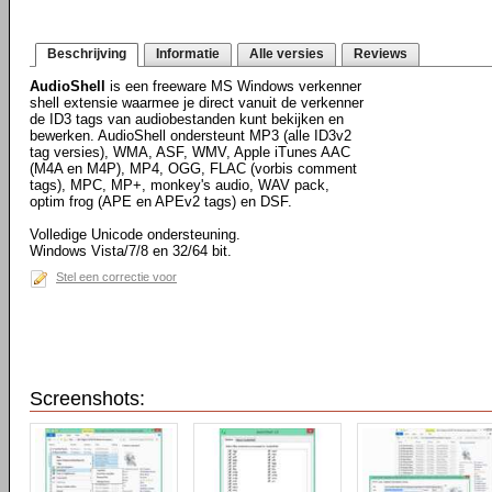
Beschrijving
Informatie
Alle versies
Reviews
AudioShell
is een freeware MS Windows verkenner
shell extensie waarmee je direct vanuit de verkenner
de ID3 tags van audiobestanden kunt bekijken en
bewerken. AudioShell ondersteunt MP3 (alle ID3v2
tag versies), WMA, ASF, WMV, Apple iTunes AAC
(M4A en M4P), MP4, OGG, FLAC (vorbis comment
tags), MPC, MP+, monkey's audio, WAV pack,
optim frog (APE en APEv2 tags) en DSF.
Volledige Unicode ondersteuning.
Windows Vista/7/8 en 32/64 bit.
Stel een correctie voor
Screenshots: