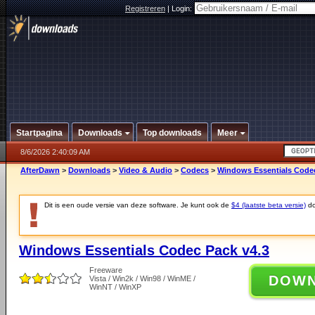
Registreren
|
Login:
Startpagina
Downloads
Top downloads
Meer
8/6/2026 2:40:09 AM
AfterDawn
>
Downloads
>
Video & Audio
>
Codecs
>
Windows Essentials Codec
Dit is een oude versie van deze software. Je kunt ook de
$4 (laatste beta versie)
do
Windows Essentials Codec Pack v4.3
Freeware
DOW
Vista / Win2k / Win98 / WinME /
WinNT / WinXP