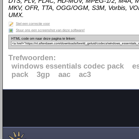
DTS, FLV, FLAC, HD-MOV, MPEG-1/2, M4A, 
MKV, OFR, TTA, OGG/OGM, S3M, Vorbis, VOB
UMX.
Stel een correctie voor
Stuur ons een screenshot van deze software!
HTML code om naar deze pagina te linken:
Trefwoorden:
windows essentials codec pack
e
pack
3gp
aac
ac3