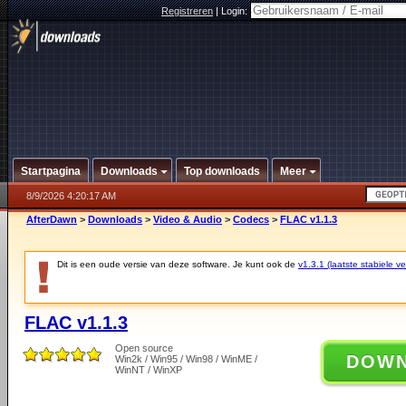
Registreren
|
Login:
Startpagina
Downloads
Top downloads
Meer
8/9/2026 4:20:17 AM
AfterDawn
>
Downloads
>
Video & Audio
>
Codecs
>
FLAC v1.1.3
Dit is een oude versie van deze software. Je kunt ook de
v1.3.1 (laatste stabiele ve
FLAC v1.1.3
Open source
DOW
Win2k / Win95 / Win98 / WinME /
WinNT / WinXP