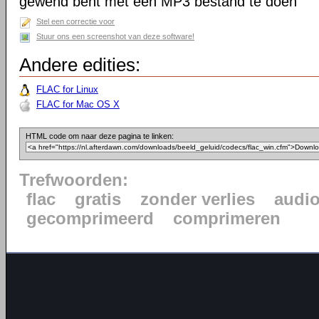
gewend bent met een MP3 bestand te doen
Stel een correctie voor
Stuur ons een screenshot van deze software!
Andere edities:
FLAC for Linux
FLAC for Mac OS X
HTML code om naar deze pagina te linken:
Trefwoorden:
flac
gratis
zonder verlies
audi
gecomprimeerd
comprimeren