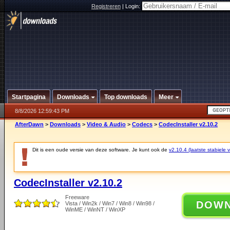
Registreren
|
Login:
Startpagina
Downloads
Top downloads
Meer
8/8/2026 12:59:43 PM
AfterDawn
>
Downloads
>
Video & Audio
>
Codecs
>
CodecInstaller v2.10.2
Dit is een oude versie van deze software. Je kunt ook de
v2.10.4 (laatste stabiele v
CodecInstaller v2.10.2
Freeware
DOW
Vista / Win2k / Win7 / Win8 / Win98 /
WinME / WinNT / WinXP