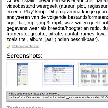
CodecInstaller bevat een MovieLauncher dat all
videobestand weergeeft (auteur, plot, regisseu
en een 'Play' knop. Dit programma kun je gebru
analyseren van de volgende bestandsformaten
ogg, flac, mpc, mp3, mp4, wav, wx en geeft oo
gegevens weer als breedte/hoogtet en ratio, du
framerate, grootte, bitrate, aantal frames, kwal
zoals titel, album, jaar (indien beschikbaar).
Stel een correctie voor
Screenshots:
HTML code om naar deze pagina te linken: