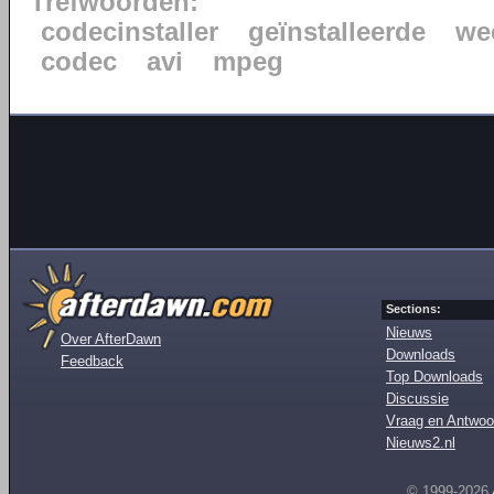
Trefwoorden:
codecinstaller
geïnstalleerde
we
codec
avi
mpeg
Sections:
Nieuws
Over AfterDawn
Downloads
Feedback
Top Downloads
Discussie
Vraag en Antwoo
Nieuws2.nl
© 1999-2026