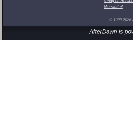
Vraag en Antwoo
Nieuws2.nl
© 1999-2026
AfterDawn is p