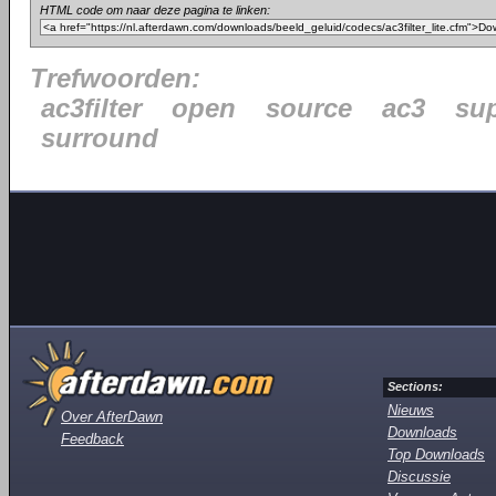
HTML code om naar deze pagina te linken:
Trefwoorden:
ac3filter
open
source
ac3
su
surround
Sections:
Nieuws
Over AfterDawn
Downloads
Feedback
Top Downloads
Discussie