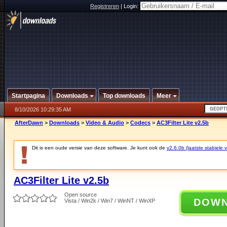
Registreren
|
Login:
Startpagina
Downloads
Top downloads
Meer
8/10/2026 10:29:35 AM
AfterDawn
>
Downloads
>
Video & Audio
>
Codecs
>
AC3Filter Lite v2.5b
Dit is een oude versie van deze software. Je kunt ook de
v2.6.0b (laatste stabiele v
AC3Filter Lite v2.5b
Open source
DOW
Vista / Win2k / Win7 / WinNT / WinXP