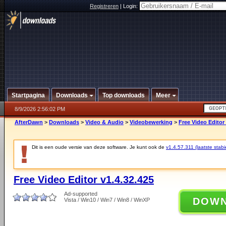
Registreren
|
Login:
Startpagina
Downloads
Top downloads
Meer
8/9/2026 2:56:02 PM
AfterDawn
>
Downloads
>
Video & Audio
>
Videobewerking
>
Free Video Editor 
Dit is een oude versie van deze software. Je kunt ook de
v1.4.57.311 (laatste stabi
Free Video Editor v1.4.32.425
Ad-supported
DOW
Vista / Win10 / Win7 / Win8 / WinXP