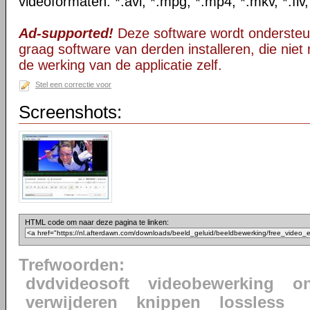
videoformaten: *.avi, *.mpg, *.mp4, *.mkv, *.flv
Ad-supported!
Deze software wordt ondersteu
graag software van derden installeren, die niet 
de werking van de applicatie zelf.
Stel een correctie voor
Screenshots:
HTML code om naar deze pagina te linken:
Trefwoorden:
dvdvideosoft
videobewerking
o
verwijderen
knippen
lossless