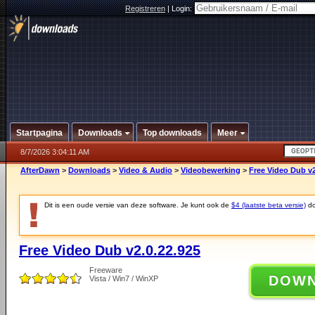
Registreren
|
Login:
Startpagina
Downloads
Top downloads
Meer
8/7/2026 3:04:11 AM
AfterDawn
>
Downloads
>
Video & Audio
>
Videobewerking
>
Free Video Dub v2
Dit is een oude versie van deze software. Je kunt ook de
$4 (laatste beta versie)
do
Free Video Dub v2.0.22.925
Freeware
DOW
Vista / Win7 / WinXP