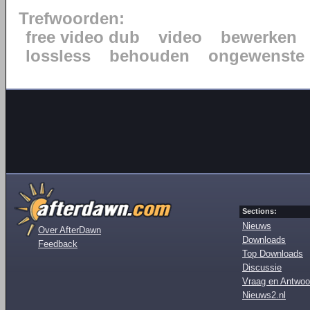
Trefwoorden:
free video dub
video
bewerken
lossless
behouden
ongewenste 
Sections:
Nieuws
Over AfterDawn
Downloads
Feedback
Top Downloads
Discussie
Vraag en Antwoo
Nieuws2.nl