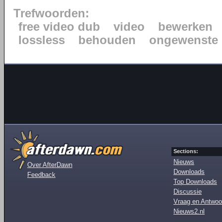
Trefwoorden:
free video dub
video
bewerken
lossless
behouden
ongewenste 
Sections:
Nieuws
Over AfterDawn
Downloads
Feedback
Top Downloads
Discussie
Vraag en Antwoo
Nieuws2.nl