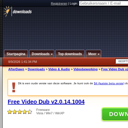
Registreren
|
Login:
Startpagina
Downloads
Top downloads
Meer
8/9/2026 1:41:34 PM
AfterDawn
>
Downloads
>
Video & Audio
>
Videobewerking
>
Free Video Dub v2
Dit is een oude versie van deze software. Je kunt ook de
$4 (laatste beta versie)
do
Free Video Dub v2.0.14.1004
Freeware
DOW
Vista / Win7 / WinXP