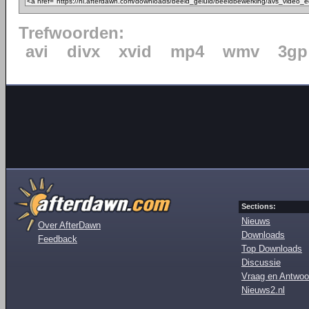
Trefwoorden:
avi
divx
xvid
mp4
wmv
3gp
Sections:
Nieuws
Over AfterDawn
Downloads
Feedback
Top Downloads
Discussie
Vraag en Antwoo
Nieuws2.nl