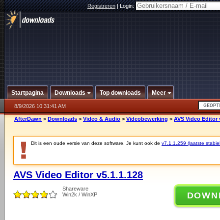
Registreren
|
Login:
Startpagina
Downloads
Top downloads
Meer
8/9/2026 10:31:41 AM
AfterDawn
>
Downloads
>
Video & Audio
>
Videobewerking
>
AVS Video Editor 
Dit is een oude versie van deze software. Je kunt ook de
v7.1.1.259 (laatste stabie
AVS Video Editor v5.1.1.128
Shareware
DOWN
Win2k / WinXP