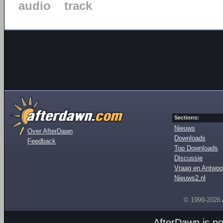
audio
track
Sections:
Nieuws
Over AfterDawn
Downloads
Feedback
Top Downloads
Discussie
Vraag en Antwoo
Nieuws2.nl
© 1999-2026
AfterDawn is p