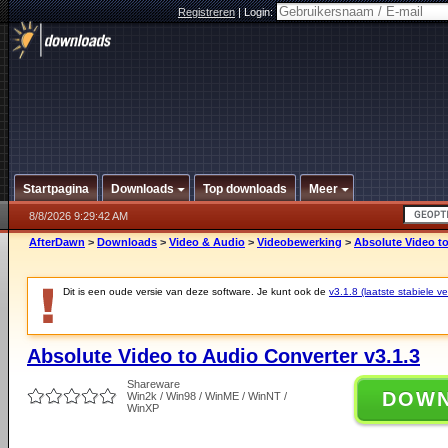
Registreren
|
Login:
Startpagina
Downloads
Top downloads
Meer
8/8/2026 9:29:42 AM
AfterDawn
>
Downloads
>
Video & Audio
>
Videobewerking
>
Absolute Video to
Dit is een oude versie van deze software. Je kunt ook de
v3.1.8 (laatste stabiele ve
Absolute Video to Audio Converter v3.1.3
Shareware
DOW
Win2k / Win98 / WinME / WinNT /
WinXP