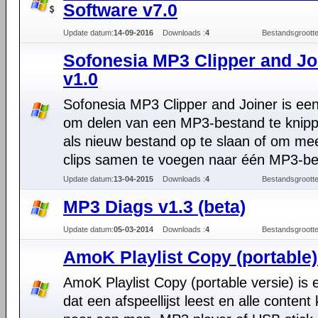
Software v7.0
Update datum:
14-09-2016
Downloads :
4
Bestandsgrootte
Sofonesia MP3 Clipper and Jo
v1.0
Sofonesia MP3 Clipper and Joiner is een
om delen van een MP3-bestand te knip
als nieuw bestand op te slaan of om me
clips samen te voegen naar één MP3-be
Update datum:
13-04-2015
Downloads :
4
Bestandsgrootte
MP3 Diags v1.3 (beta)
Update datum:
05-03-2014
Downloads :
4
Bestandsgrootte
AmoK Playlist Copy (portable)
AmoK Playlist Copy (portable versie) is 
dat een afspeellijst leest en alle content