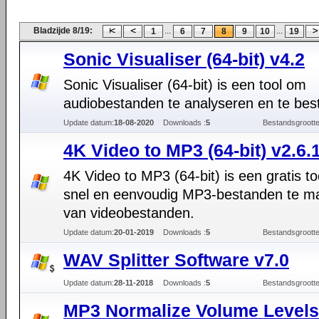
Bladzijde 8/19:
...
...
1
6
7
8
9
10
19
Sonic Visualiser (64-bit) v4.2
Sonic Visualiser (64-bit) is een tool om
audiobestanden te analyseren en te bes
Update datum:
18-08-2020
Downloads :
5
Bestandsgrootte
4K Video to MP3 (64-bit) v2.6.
4K Video to MP3 (64-bit) is een gratis t
snel en eenvoudig MP3-bestanden te m
van videobestanden.
Update datum:
20-01-2019
Downloads :
5
Bestandsgrootte
WAV Splitter Software v7.0
Update datum:
28-11-2018
Downloads :
5
Bestandsgrootte
MP3 Normalize Volume Levels