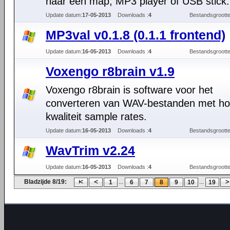
naar een map, MP3 player of USB stick.
Update datum:
17-05-2013
Downloads :
4
Bestandsgrootte
MP3val v0.1.8 (0.1.1 frontend)
Update datum:
16-05-2013
Downloads :
4
Bestandsgrootte
Voxengo r8brain v1.9
Voxengo r8brain is software voor het
converteren van WAV-bestanden met h
kwaliteit sample rates.
Update datum:
16-05-2013
Downloads :
4
Bestandsgrootte
WavTrim v2.24
Update datum:
16-05-2013
Downloads :
4
Bestandsgrootte
Bladzijde 8/19:
...
...
1
6
7
8
9
10
19