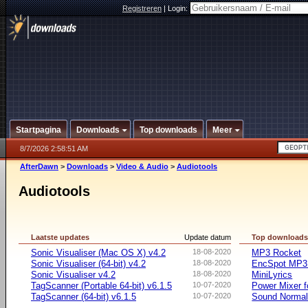
Registreren
|
Login:
Startpagina
Downloads
Top downloads
Meer
8/7/2026 2:58:51 AM
AfterDawn
>
Downloads
>
Video & Audio
>
Audiotools
Audiotools
Laatste updates
Update datum
Top download
Sonic Visualiser (Mac OS X) v4.2
18-08-2020
MP3 Rocket
Sonic Visualiser (64-bit) v4.2
18-08-2020
EncSpot MP3 
Sonic Visualiser v4.2
18-08-2020
MiniLyrics
TagScanner (Portable 64-bit) v6.1.5
10-07-2020
Power Mixer f
TagScanner (64-bit) v6.1.5
10-07-2020
Sound Normal