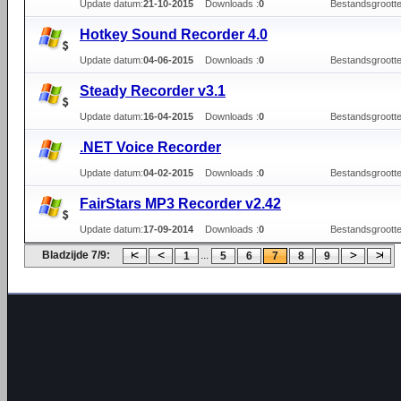
Update datum:
21-10-2015
Downloads :
0
Bestandsgrootte
Hotkey Sound Recorder 4.0
Update datum:
04-06-2015
Downloads :
0
Bestandsgrootte
Steady Recorder v3.1
Update datum:
16-04-2015
Downloads :
0
Bestandsgrootte
.NET Voice Recorder
Update datum:
04-02-2015
Downloads :
0
Bestandsgrootte
FairStars MP3 Recorder v2.42
Update datum:
17-09-2014
Downloads :
0
Bestandsgrootte
Bladzijde 7/9:
...
1
5
6
7
8
9