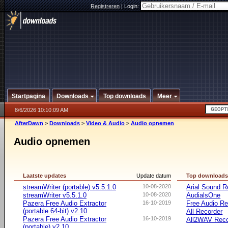
Registreren
|
Login:
Startpagina
Downloads
Top downloads
Meer
8/6/2026 10:10:09 AM
AfterDawn
>
Downloads
>
Video & Audio
>
Audio opnemen
Audio opnemen
Laatste updates
Update datum
Top download
streamWriter (portable) v5.5.1.0
10-08-2020
Arial Sound R
streamWriter v5.5.1.0
10-08-2020
AudialsOne
Pazera Free Audio Extractor
16-10-2019
Free Audio Re
(portable 64-bit) v2.10
All Recorder
Pazera Free Audio Extractor
16-10-2019
All2WAV Reco
(portable) v2.10