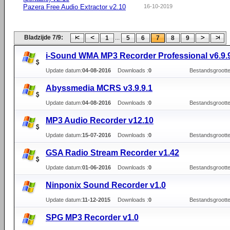
Pazera Free Audio Extractor v2.10
16-10-2019
Bladzijde 7/9:
...
1
5
6
7
8
9
i-Sound WMA MP3 Recorder Professional v6.9.
Update datum:
04-08-2016
Downloads :
0
Bestandsgrootte
Abyssmedia MCRS v3.9.9.1
Update datum:
04-08-2016
Downloads :
0
Bestandsgrootte
MP3 Audio Recorder v12.10
Update datum:
15-07-2016
Downloads :
0
Bestandsgrootte
GSA Radio Stream Recorder v1.42
Update datum:
01-06-2016
Downloads :
0
Bestandsgrootte
Ninponix Sound Recorder v1.0
Update datum:
11-12-2015
Downloads :
0
Bestandsgrootte
SPG MP3 Recorder v1.0