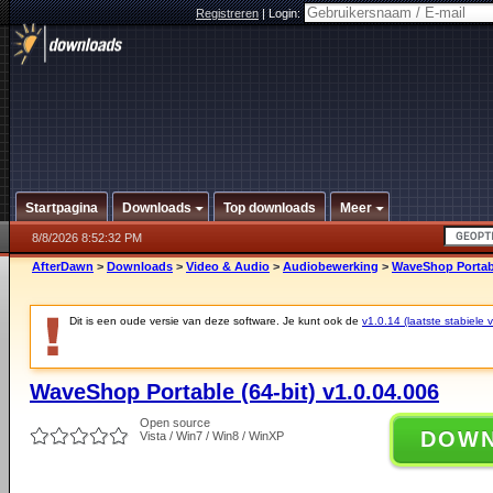
Registreren
|
Login:
Startpagina
Downloads
Top downloads
Meer
8/8/2026 8:52:32 PM
AfterDawn
>
Downloads
>
Video & Audio
>
Audiobewerking
>
WaveShop Portable
Dit is een oude versie van deze software. Je kunt ook de
v1.0.14 (laatste stabiele v
WaveShop Portable (64-bit) v1.0.04.006
Open source
DOW
Vista / Win7 / Win8 / WinXP