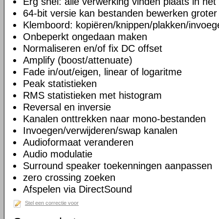
Erg snel: alle verwerking vinden plaats in he
64-bit versie kan bestanden bewerken grote
Klemboord: kopiëren/knippen/plakken/invoeg
Onbeperkt ongedaan maken
Normaliseren en/of fix DC offset
Amplify (boost/attenuate)
Fade in/out/eigen, linear of logaritme
Peak statistieken
RMS statistieken met histogram
Reversal en inversie
Kanalen onttrekken naar mono-bestanden
Invoegen/verwijderen/swap kanalen
Audioformaat veranderen
Audio modulatie
Surround speaker toekenningen aanpassen
zero crossing zoeken
Afspelen via DirectSound
Stel een correctie voor