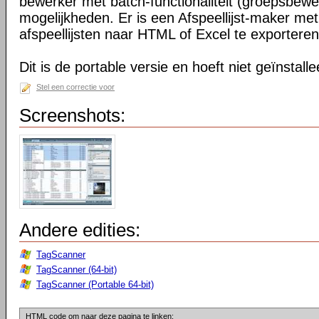
bewerker met batch-functionaliteit (groepsbewe
mogelijkheden. Er is een Afspeellijst-maker met
afspeellijsten naar HTML of Excel te exporteren
Dit is de portable versie en hoeft niet geïnstall
Stel een correctie voor
Screenshots:
Andere edities:
TagScanner
TagScanner (64-bit)
TagScanner (Portable 64-bit)
HTML code om naar deze pagina te linken: