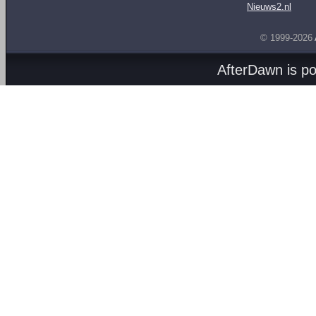
Nieuws2.nl
© 1999-2026
AfterDawn is p