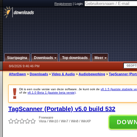
Registreren
|
Login:
Startpagina
Downloads
Top downloads
Meer
8/6/2026 9:46:46 PM
AfterDawn
>
Downloads
>
Video & Audio
>
Audiobewerking
>
TagScanner (Porta
Dit is een oude versie van deze software. Je kunt ook de
v6.1.5 (laatste stabiele ve
of de
v6.1.0 Beta 1 (laatste beta versie)
.
TagScanner (Portable) v5.0 build 532
Freeware
DOW
Vista / Win10 / Win7 / Win8 / WinXP