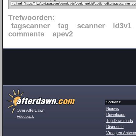
Trefwoorden:
tagscanner
tag
scanner
id3v1
comments
apev2
Sections:
Nieuws
Over AfterDawn
Downloads
Feedback
Top Downloads
Discussie
Vraag en Antwoo