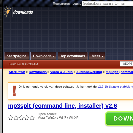
Registreren
|
Login:
Startpagina
Downloads
Top downloads
Meer
8/6/2026 8:42:39 AM
AfterDawn
>
Downloads
>
Video & Audio
>
Audiobewerking
>
mp3splt (command 
Dit is een oude versie van deze software. Je kunt ook de
v2.6.1b (laatste stabiele v
mp3splt (command line, installer) v2.6
Open source
DOW
Vista / Win2k / Win7 / WinXP