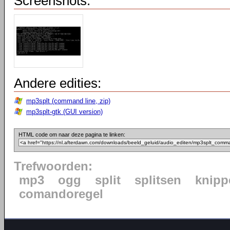
Screenshots:
Andere edities:
mp3splt (command line, zip)
mp3splt-gtk (GUI version)
HTML code om naar deze pagina te linken:
Trefwoorden:
mp3
ogg
split
splitsen
knipp
comandoregel