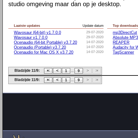
studio omgeving maar dan op je desktop.
Laatste updates
Update datum
Top download
Wavosaur (64-bit) v1.7.0.0
29-07-2020
mp3DirectCut
Wavosaur v1.7.0.0
29-07-2020
Absolute MP3 
Ocenaudio (64-bit Portable) v3.7.20
14-07-2020
REAPER
Ocenaudio (Portable) v3.7.20
14-07-2020
Audacity for
Ocenaudio for Mac OS X v3.7.20
14-07-2020
TagScanner
Bladzijde 11/9:
...
1
9
Bladzijde 11/9:
...
1
9