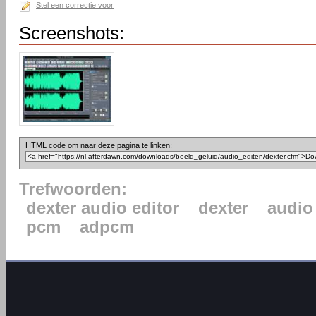
Stel een correctie voor
Screenshots:
HTML code om naar deze pagina te linken:
Trefwoorden:
dexter audio editor
dexter
audio
pcm
adpcm