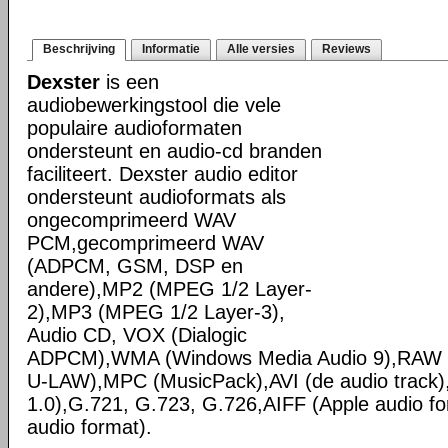
Beschrijving
Informatie
Alle versies
Reviews
Dexster
is een
audiobewerkingstool die vele
populaire audioformaten
ondersteunt en audio-cd branden
faciliteert. Dexster audio editor
ondersteunt audioformats als
ongecomprimeerd WAV
PCM,gecomprimeerd WAV
(ADPCM, GSM, DSP en
andere),MP2 (MPEG 1/2 Layer-
2),MP3 (MPEG 1/2 Layer-3),
Audio CD, VOX (Dialogic
ADPCM),WMA (Windows Media Audio 9),RAW 
U-LAW),MPC (MusicPack),AVI (de audio track),
1.0),G.721, G.723, G.726,AIFF (Apple audio f
audio format).