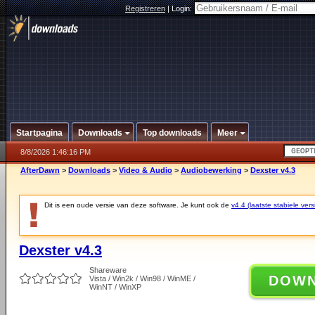
Registreren
|
Login:
Startpagina
Downloads
Top downloads
Meer
8/8/2026 1:46:16 PM
AfterDawn
>
Downloads
>
Video & Audio
>
Audiobewerking
>
Dexster v4.3
Dit is een oude versie van deze software. Je kunt ook de
v4.4 (laatste stabiele vers
Dexster v4.3
Shareware
DOW
Vista / Win2k / Win98 / WinME /
WinNT / WinXP