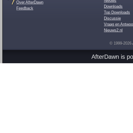
Nieuws
Over AfterDawn
Downloads
Feedback
Top Downloads
Discussie
Vraag en Antwoo
Nieuws2.nl
© 1999-2026
AfterDawn is p