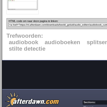
HTML code om naar deze pagina te linken:
Trefwoorden:
audiobook
audioboeken
splitse
stilte detectie
Sections: