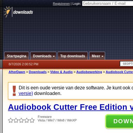
Registreren
|
Login:
Startpagina
Downloads
Top downloads
Meer
8/7/2026 2:00:52 PM
AfterDawn
>
Downloads
>
Video & Audio
>
Audiobewerking
>
Audiobook Cutter
Dit is een oude versie van deze software. Je kunt ook
versie)
downloaden.
Audiobook Cutter Free Edition v
Freeware
DOW
Vista / Win7 / Win8 / WinXP