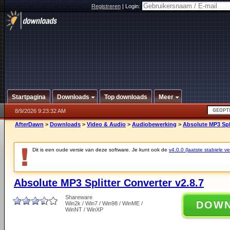
Registreren
|
Login:
Startpagina
Downloads
Top downloads
Meer
8/9/2026 9:23:32 AM
AfterDawn
>
Downloads
>
Video & Audio
>
Audiobewerking
>
Absolute MP3 Spli
Dit is een oude versie van deze software. Je kunt ook de
v4.0.0 (laatste stabiele ve
Absolute MP3 Splitter Converter v2.8.7
Shareware
DOW
Win2k / Win7 / Win98 / WinME /
WinNT / WinXP