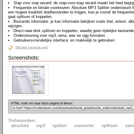
Stap voor stap wizard: de stap-voor-stap wizard maakt het heel begrijp
Frequentie en bitrate voorkeuren: Absolute MP3 Splitter ondersteunt 
een hogere kwaliteit doelbestanden te krijgen, kan je vooraf de frequentie
gaat splitsen of koppelen.
Bestands informatie: je kan informatie bekijken zoals titel, artiest, 
wijzigen.
Direct-naar-disk splitsen en koppelen, waarbij geen tijdelijke bestan
Ondersteuning voor mp3, wma, wav en ogg formaten.
Gebruikersvriendelijke interface, en makkelijk te gebruiken.
Stel een correctie voor
Screenshots:
HTML code om naar deze pagina te linken:
Trefwoorden:
absolute
mp3
splitter
converter
splitsen
sam