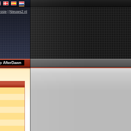
ssie
|
Nieuws2.nl