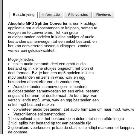
Beschrijving
Informatie
Alle versies
Reviews
Absolute MP3 Splitter Converter
is een krachtige
applicatie om audiobestanden te knippen, samen te
voegen en te converteren. Het kan grote
audiobestanden opdelen in kleine stukjes of audio
bestanden samenvoegen tot een enkel bestand, en
het kan converteren tussen audiotypes, zonder
verlies aan geluidskwaliteit.
Mogelijkheden:
splits audio bestand: deel een groot audio
bestand op in kleine stukjes ongeacht het bron of
doel formaat. Bv. je kan een mp3 opdelen in klein
mp3 bestanden en zelfs in wma, wav en ogg
bestanden afhankelijk van de voorkeuren;
Audiobestanden samenvoegen - meerdere
audiobestanden samenvoegen tot een enkel bestand
ongeacht het bron- of doelformaat. Je kunt bijv. van
verschillende mp3, wma, wav en ogg bestanden een
enkel mp3 bestand maken.
converteer audio bestanden: zet audio formaten om naar mp3, wav, 
Verschillende splitsmethodes:
1 hoeveelheid: splits het bestand op in delen met een zelfde lengte
2 tijd: splits het bestand op tot een bepaalde tijd
3 gebruikers voorkeuren: je kan de start- en eindtijd markeren of knippen/
de opname.