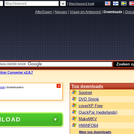
|
Wachtwoord kwijt
AfterDawn
|
Nieuws
|
Vraag en Antwoord
|
Downloads
|
Discu
tter Converter v2.8.7
Top downloads
X
rsie)
downloaden.
Spotnet
DVD Shrink
coverXP Free
QuickPar (nederlands)
NLOAD
MakeMKV
HWiNFO64
Meer top downloads