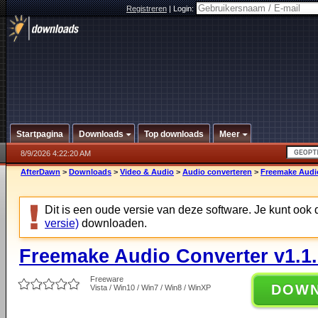
Registreren
|
Login:
Startpagina
Downloads
Top downloads
Meer
8/9/2026 4:22:20 AM
AfterDawn
>
Downloads
>
Video & Audio
>
Audio converteren
>
Freemake Audio
Dit is een oude versie van deze software. Je kunt ook
versie)
downloaden.
Freemake Audio Converter v1.1.
Freeware
DOW
Vista / Win10 / Win7 / Win8 / WinXP