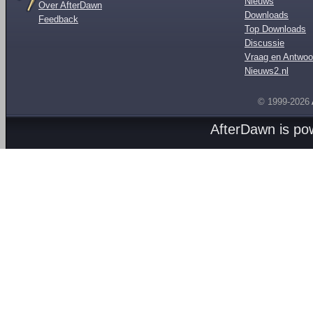
Nieuws
Over AfterDawn
Downloads
Feedback
Top Downloads
Discussie
Vraag en Antwoo
Nieuws2.nl
© 1999-2026
AfterDawn is p