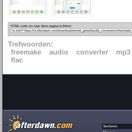
HTML code om naar deze pagina te linken:
Trefwoorden:
freemake
audio
converter
mp3
flac
Sections: