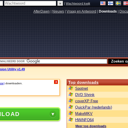
|
Wachtwoord kwijt
AfterDawn
|
Nieuws
|
Vraag en Antwoord
|
Downloads
|
Discu
ion Utility v1.49
Top downloads
X
sie)
downloaden.
Spotnet
DVD Shrink
coverXP Free
QuickPar (nederlands)
NLOAD
MakeMKV
HWiNFO64
Meer top downloads