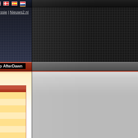
ssie
|
Nieuws2.nl