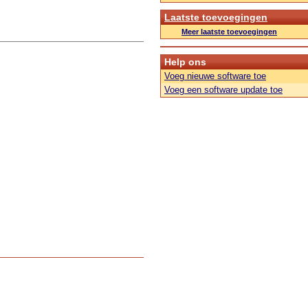
Laatste toevoegingen
Meer laatste toevoegingen
Help ons
Voeg nieuwe software toe
Voeg een software update toe