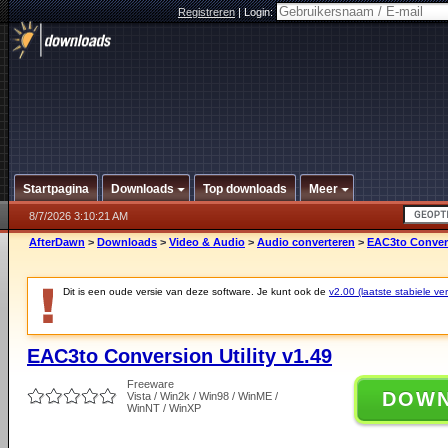
Registreren
|
Login:
Startpagina
Downloads
Top downloads
Meer
8/7/2026 3:10:21 AM
AfterDawn
>
Downloads
>
Video & Audio
>
Audio converteren
>
EAC3to Convers
Dit is een oude versie van deze software. Je kunt ook de
v2.00 (laatste stabiele ver
EAC3to Conversion Utility v1.49
Freeware
DOW
Vista / Win2k / Win98 / WinME /
WinNT / WinXP