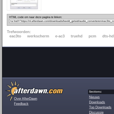
HTML code om naar deze pagina te linken:
Trefwoorden:
eac3to
werkscherm
e-ac3
truehd
pcm
dts-h
Sections:
Nieuws
Over AfterDawn
Downloads
Feedback
Top Downloads
Discussie