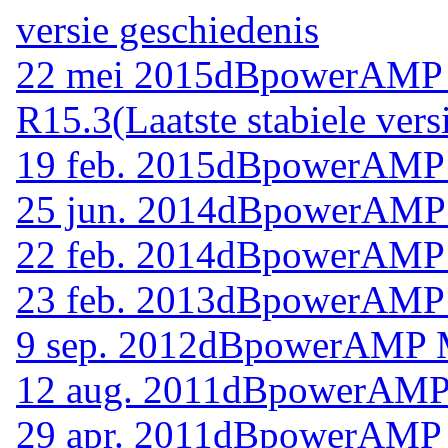
versie geschiedenis
22 mei 2015
dBpowerAMP M
R15.3
(Laatste stabiele vers
19 feb. 2015
dBpowerAMP M
25 jun. 2014
dBpowerAMP M
22 feb. 2014
dBpowerAMP M
23 feb. 2013
dBpowerAMP M
9 sep. 2012
dBpowerAMP Mu
12 aug. 2011
dBpowerAMP 
29 apr. 2011
dBpowerAMP M