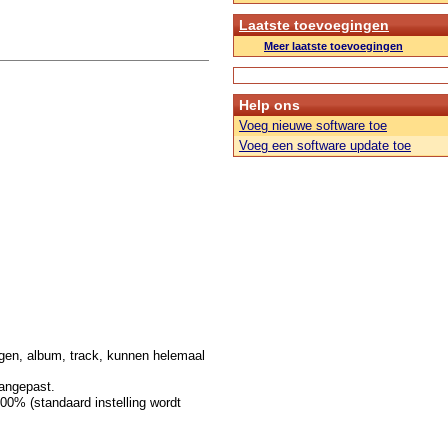
Laatste toevoegingen
Meer laatste toevoegingen
Help ons
Voeg nieuwe software toe
Voeg een software update toe
ingen, album, track, kunnen helemaal
aangepast.
0% (standaard instelling wordt