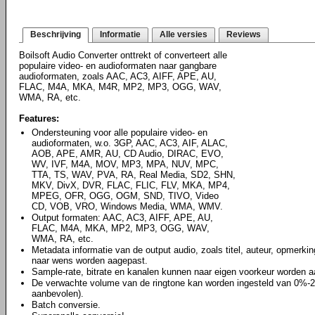
Beschrijving
Informatie
Alle versies
Reviews
Boilsoft Audio Converter onttrekt of converteert alle
populaire video- en audioformaten naar gangbare
audioformaten, zoals AAC, AC3, AIFF, APE, AU,
FLAC, M4A, MKA, M4R, MP2, MP3, OGG, WAV,
WMA, RA, etc.
Features:
Ondersteuning voor alle populaire video- en
audioformaten, w.o. 3GP, AAC, AC3, AIF, ALAC,
AOB, APE, AMR, AU, CD Audio, DIRAC, EVO,
WV, IVF, M4A, MOV, MP3, MPA, NUV, MPC,
TTA, TS, WAV, PVA, RA, Real Media, SD2, SHN,
MKV, DivX, DVR, FLAC, FLIC, FLV, MKA, MP4,
MPEG, OFR, OGG, OGM, SND, TIVO, Video
CD, VOB, VRO, Windows Media, WMA, WMV.
Output formaten: AAC, AC3, AIFF, APE, AU,
FLAC, M4A, MKA, MP2, MP3, OGG, WAV,
WMA, RA, etc.
Metadata informatie van de output audio, zoals titel, auteur, opmerk
naar wens worden aagepast.
Sample-rate, bitrate en kanalen kunnen naar eigen voorkeur worden 
De verwachte volume van de ringtone kan worden ingesteld van 0%-20
aanbevolen).
Batch conversie.