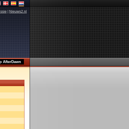
ssie
|
Nieuws2.nl