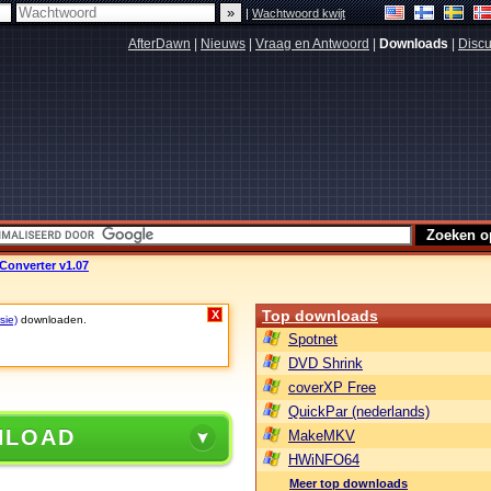
|
Wachtwoord kwijt
AfterDawn
|
Nieuws
|
Vraag en Antwoord
|
Downloads
|
Discu
Converter v1.07
Top downloads
X
sie)
downloaden.
Spotnet
DVD Shrink
coverXP Free
QuickPar (nederlands)
NLOAD
MakeMKV
HWiNFO64
Meer top downloads