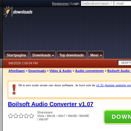
Registreren
|
Login:
Startpagina
Downloads
Top downloads
Meer
8/8/2026 2:58:04 PM
AfterDawn
>
Downloads
>
Video & Audio
>
Audio converteren
>
Boilsoft Audio 
Dit is een oude versie van deze software. Je kunt ook de
v1.31 (laatste stabiele ver
Boilsoft Audio Converter v1.07
Shareware
DOW
Vista / Win2k / Win7 / Win98 / WinME
/ WinXP