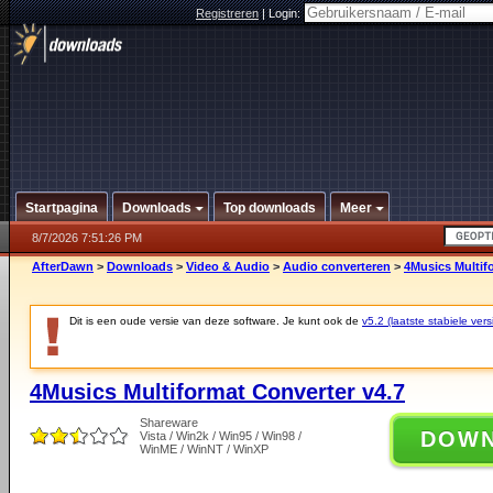
Registreren
|
Login:
Startpagina
Downloads
Top downloads
Meer
8/7/2026 7:51:26 PM
AfterDawn
>
Downloads
>
Video & Audio
>
Audio converteren
>
4Musics Multif
Dit is een oude versie van deze software. Je kunt ook de
v5.2 (laatste stabiele vers
4Musics Multiformat Converter v4.7
Shareware
DOW
Vista / Win2k / Win95 / Win98 /
WinME / WinNT / WinXP