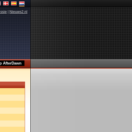
ssie
|
Nieuws2.nl