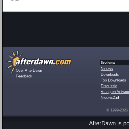
Sections:
Nieuws
Over AfterDawn
Downloads
Feedback
Top Downloads
Discussie
Vraag en Antwoo
Nieuws2.nl
© 1999-2026
AfterDawn is p