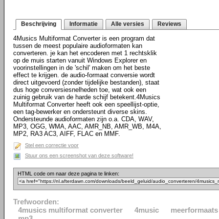
Beschrijving
Informatie
Alle versies
Reviews
4Musics Multiformat Converter is een program dat
tussen de meest populaire audioformaten kan
converteren. je kan het encoderen met 1 rechtsklik
op de muis starten vanuit Windows Explorer en
voorinstellingen in de 'schil' maken om het beste
effect te krijgen. de audio-formaat conversie wordt
direct uitgevoerd (zonder tijdelijke bestanden), staat
dus hoge conversiesnelheden toe, wat ook een
zuinig gebruik van de harde schijf betekent.4Musics
Multiformat Converter heeft ook een speellijst-optie,
een tag-bewerker en ondersteunt diverse skins.
Ondersteunde audioformaten zijn o.a. CDA, WAV,
MP3, OGG, WMA, AAC, AMR_NB, AMR_WB, M4A,
MP2, RA3 AC3, AIFF, FLAC en MMF.
Stel een correctie voor
Stuur ons een screenshot van deze software!
HTML code om naar deze pagina te linken:
Trefwoorden:
4musics multiformat converter
4music
meerformaats
mp3