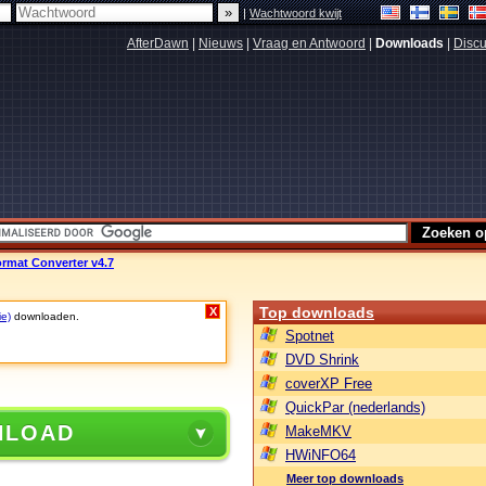
|
Wachtwoord kwijt
AfterDawn
|
Nieuws
|
Vraag en Antwoord
|
Downloads
|
Discu
ormat Converter v4.7
Top downloads
X
ie)
downloaden.
Spotnet
DVD Shrink
coverXP Free
QuickPar (nederlands)
NLOAD
MakeMKV
HWiNFO64
Meer top downloads