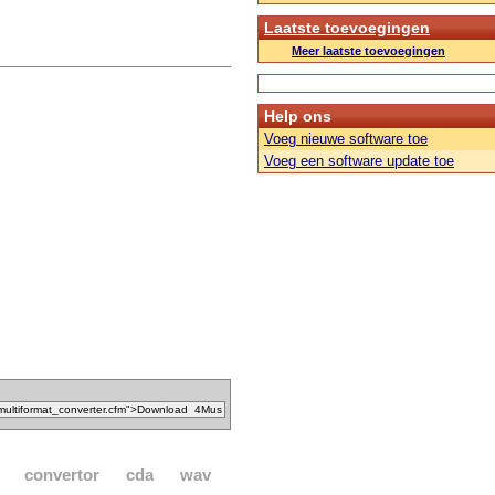
Laatste toevoegingen
Meer laatste toevoegingen
Help ons
Voeg nieuwe software toe
Voeg een software update toe
convertor
cda
wav