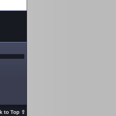
k to Top ⇧