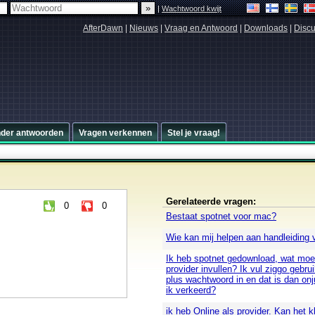
|
Wachtwoord kwijt
AfterDawn
|
Nieuws
|
Vraag en Antwoord
|
Downloads
|
Discu
nder antwoorden
Vragen verkennen
Stel je vraag!
Gerelateerde vragen:
0
0
Bestaat spotnet voor mac?
Wie kan mij helpen aan handleiding 
Ik heb spotnet gedownload, wat moet
provider invullen? Ik vul ziggo gebr
plus wachtwoord in en dat is dan onj
ik verkeerd?
ik heb Online als provider. Kan het k