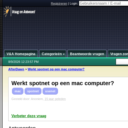
Registreren
|
Login:
V&A Homepagina
Categorieën
Beantwoorde vragen
Vragen zo
8/9/2026 12:23:57 PM
AfterDawn
>
Werkt spotnet op een mac computer?
Werkt spotnet op een mac computer?
mac
spotnet
usenet
Gesteld door: Anoniem,
15 jaar geleden
Verbeter deze vraag