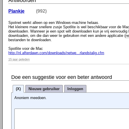
Antwoorden
Plankje
(992)
Spotnet werkt alleen op een Windows-machine helaas.
Het kleinere maar snellere zusje Spotlite is wel beschikbaar voor de Mac
downloaden. Wanneer je een spot wilt downloaden kun je vrij eenvoudig
downloaden, om die dan weer te gebruiken met een andere applicatie (
n
bestanden te downloaden.
Spotlite voor de Mac
http://nl.afterdawn.com/downloads/netwe...rlandstalig.cfm
15 jaar geleden
Doe een suggestie voor een beter antwoord
(X)
Nieuwe gebruiker
Inloggen
Anoniem meedoen.