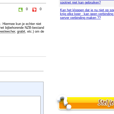
spotnet niet kan gebruiken?
0
0
Kan het kloppen dat je nu niet op sp
krijg elke keer : kan geen verbindin
server verbinding maken ??
. Hiermee kun je echter niet
 het bijbehorende NZB-bestand
ewsleecher
,
grabit
, etc.) om de