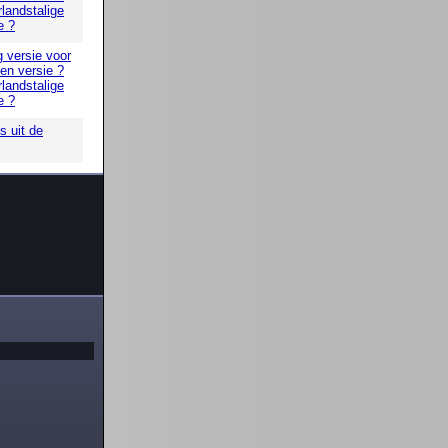
landstalige
e ?
g versie voor
 en versie ?
landstalige
e ?
 uit de