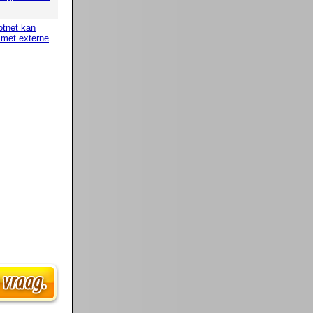
otnet kan
g met externe