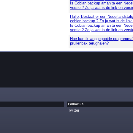
Is Cobian backup amanita een Neder
versie ? Zo ja wat is de link en versi
Hallo, Bestaat er een Nederlandstali
cobian backup ? Zo ja wat is de link
Is Cobian backup amanita een Neder
versie ? Zo ja wat is de link en versi
Hoe kan ik weggegooide programma's
prullenbak terughalen?
Follow us:
Twitter