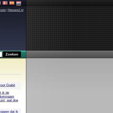
ssie
|
Nieuws2.nl
voor Grabit
 ik de
uikersnaam
uist, wat doe
loppen dat ik