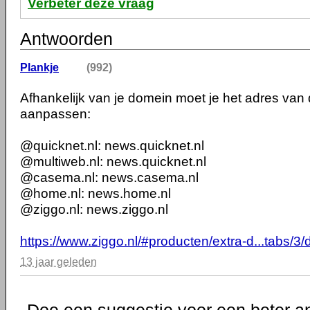
Verbeter deze vraag
Antwoorden
Plankje
(992)
Afhankelijk van je domein moet je het adres van
aanpassen:
@quicknet.nl: news.quicknet.nl
@multiweb.nl: news.quicknet.nl
@casema.nl: news.casema.nl
@home.nl: news.home.nl
@ziggo.nl: news.ziggo.nl
https://www.ziggo.nl/#producten/extra-d...tabs/3/d
13 jaar geleden
Doe een suggestie voor een beter a