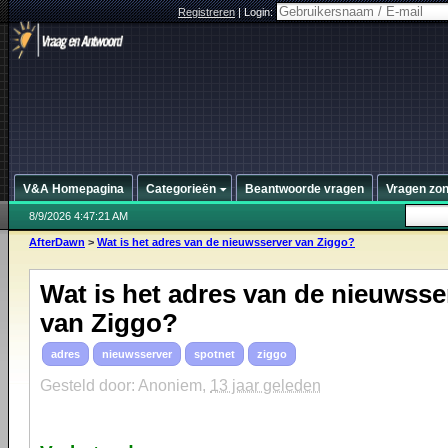
Registreren
|
Login:
V&A Homepagina
Categorieën
Beantwoorde vragen
Vragen zo
8/9/2026 4:47:21 AM
AfterDawn
>
Wat is het adres van de nieuwsserver van Ziggo?
Wat is het adres van de nieuwsse
van Ziggo?
adres
nieuwsserver
spotnet
ziggo
Gesteld door: Anoniem,
13 jaar geleden