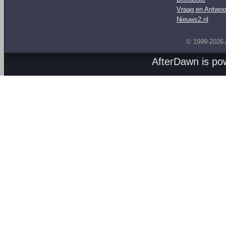
Vraag en Antwoo
Nieuws2.nl
© 1999-2026
AfterDawn is p