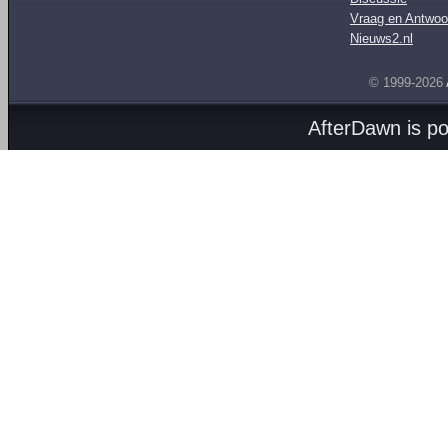
Vraag en Antwoo
Nieuws2.nl
© 1999-2026
AfterDawn is p