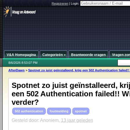
Registreren
|
Login:
V&A Homepagina
Categorieën
Beantwoorde vragen
Vragen zo
8/6/2026 8:53:07 PM
AfterDawn
>
Spotnet zo juist geïnstalleerd, krijg een 502 Authentication failed!! 
Spotnet zo juist geïnstalleerd, kri
een 502 Authentication failed!! Wi
verder?
502 authentication
foutmelding
spotnet
Gesteld door: Anoniem,
13 jaar geleden