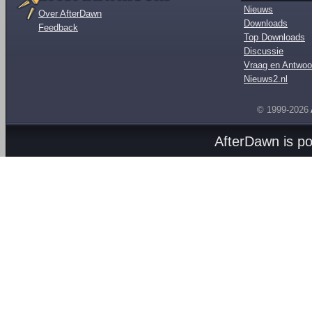
Nieuws
Over AfterDawn
Downloads
Feedback
Top Downloads
Discussie
Vraag en Antwoo
Nieuws2.nl
© 1999-2026
AfterDawn is p