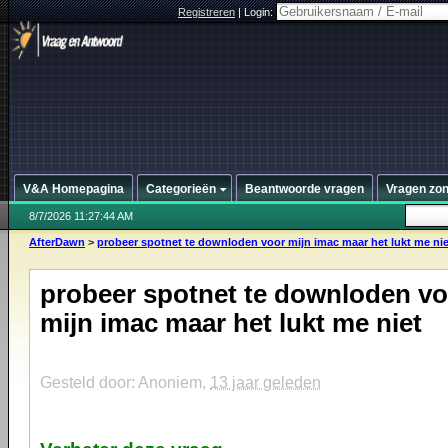
Registreren
|
Login:
V&A Homepagina
Categorieën
Beantwoorde vragen
Vragen zo
8/7/2026 11:27:44 AM
AfterDawn
>
probeer spotnet te downloden voor mijn imac maar het lukt me nie
probeer spotnet te downloden vo
mijn imac maar het lukt me niet
Gesteld door: Anoniem,
13 jaar geleden