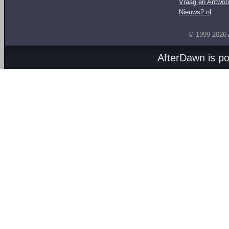
Vraag en Antwoo
Nieuws2.nl
© 1999-2026
AfterDawn is p