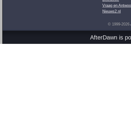
Vraag en Antwoo
Nieuws2.nl
© 1999-2026
AfterDawn is p