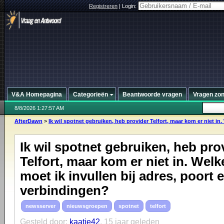
Registreren
|
Login:
V&A Homepagina
Categorieën
Beantwoorde vragen
Vragen zo
8/8/2026 1:27:57 AM
AfterDawn
>
Ik wil spotnet gebruiken, heb provider Telfort, maar kom er niet in. 
Ik wil spotnet gebruiken, heb pro
Telfort, maar kom er niet in. Wel
moet ik invullen bij adres, poort 
verbindingen?
newsserver
nieuwsgroepen
spotnet
telfort
Gesteld door:
kaatje42
,
15 jaar geleden