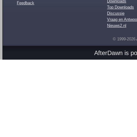
Downloads
Feedback
Top Downloads
Discussie
Vraag en Antwoo
Nieuws2.nl
© 1999-2026
AfterDawn is p