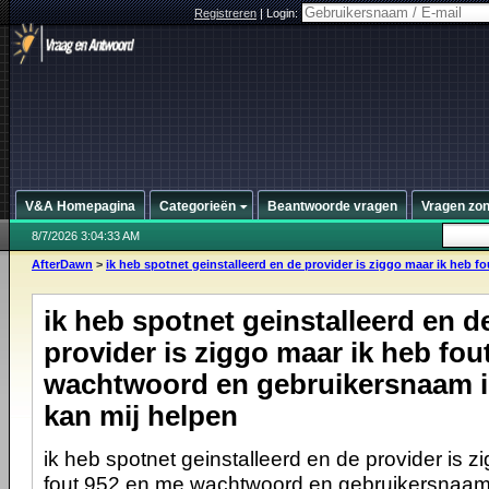
Registreren
|
Login:
V&A Homepagina
Categorieën
Beantwoorde vragen
Vragen zo
8/7/2026 3:04:33 AM
AfterDawn
>
ik heb spotnet geinstalleerd en de provider is ziggo maar ik heb fou
ik heb spotnet geinstalleerd en d
provider is ziggo maar ik heb fou
wachtwoord en gebruikersnaam i
kan mij helpen
ik heb spotnet geinstalleerd en de provider is z
fout 952 en me wachtwoord en gebruikersnaam 