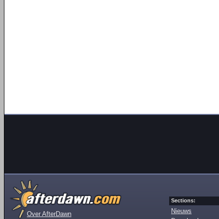
Sections:
Nieuws
Over AfterDawn